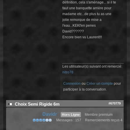
définition, cela s'aménage... si il te
faut une banquette arrière pour
madame etc...de plus tu as une
jolie remorque de mise a
l'eau...KEKt'en penes
David??????
Encore bien vu Laurent!!!
Les utilisateur(s) suivant ont remercié:
nitro78
Connexion
ou
Créer un compte
pour
participer à la conversation.
#670779
Choix Semi Rigide 6m
Davidr
Hors Ligne
Membre premium
Messages : 157
Remerciements reçus 4