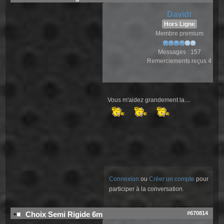
Davidr
Hors Ligne
Membre premium
Messages : 157
Remerciements reçus 4
Vous m'aidez grandement la....
Connexion
ou
Créer un compte
pour
participer à la conversation.
#670814
Choix Semi Rigide 6m