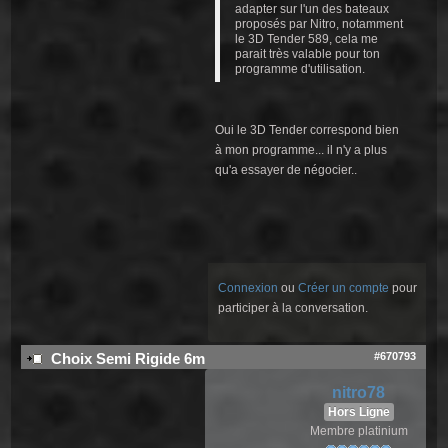
adapter sur l'un des bateaux
proposés par Nitro, notamment
le 3D Tender 589, cela me
parait très valable pour ton
programme d'utilisation.
Oui le 3D Tender correspond bien
à mon programme... il n'y a plus
qu'a essayer de négocier..
Connexion
ou
Créer un compte
pour
participer à la conversation.
#670793
Choix Semi Rigide 6m
nitro78
Hors Ligne
Membre platinium