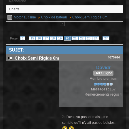
Recherche
Charte
Motonautisme
Choix de bateau
Choix Semi Rigide 6m
...
...
Page :
1
15
16
17
18
19
20
21
22
23
24
27
SUJET :
#670764
Choix Semi Rigide 6m
Davidr
Hors Ligne
Membre premium
Messages : 157
Remerciements reçus 4
Je l'avait vu passer mais il me
semble qu"il n'y ait pas de bolster...