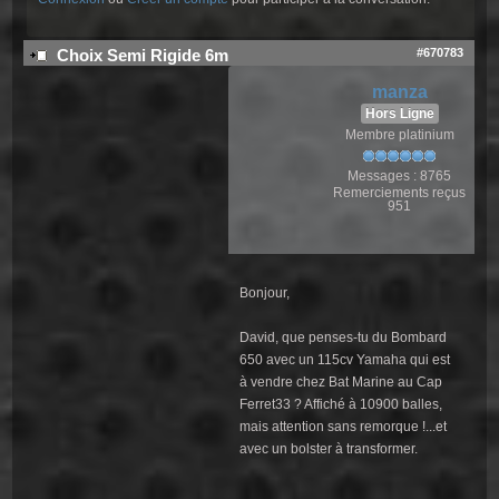
#670783
Choix Semi Rigide 6m
manza
Hors Ligne
Membre platinium
Messages : 8765
Remerciements reçus
951
Bonjour,
David, que penses-tu du Bombard
650 avec un 115cv Yamaha qui est
à vendre chez Bat Marine au Cap
Ferret33 ? Affiché à 10900 balles,
mais attention sans remorque !...et
avec un bolster à transformer.