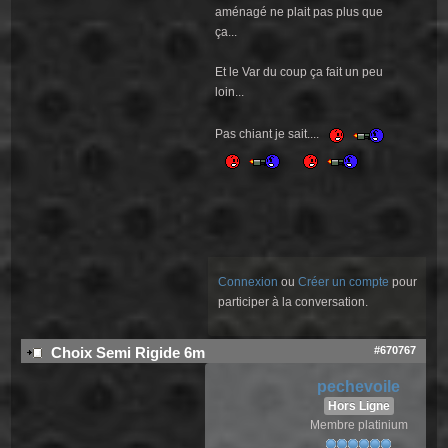
aménagé ne plait pas plus que
ça...
Et le Var du coup ça fait un peu
loin...
Pas chiant je sait....
Connexion
ou
Créer un compte
pour
participer à la conversation.
#670767
Choix Semi Rigide 6m
pechevoile
Hors Ligne
Membre platinium