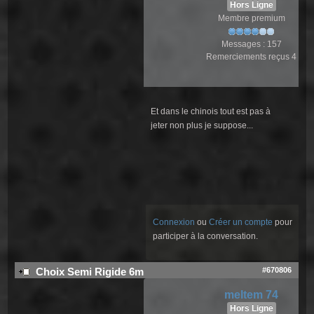
Hors Ligne
Membre premium
Messages : 157
Remerciements reçus 4
Et dans le chinois tout est pas à
jeter non plus je suppose...
Connexion
ou
Créer un compte
pour
participer à la conversation.
#670806
Choix Semi Rigide 6m
meltem 74
Hors Ligne