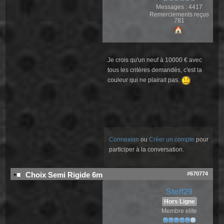
Messages : 4417
Remerciements reçus
781
Je crois qu'un neuf à 10000 € avec
tous les critères demandés, c'est la
couleur qui ne plairait pas.
Connexion
ou
Créer un compte
pour
participer à la conversation.
#670774
Choix Semi Rigide 6m
Steff29
Hors Ligne
Membre elite