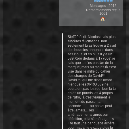
Messages : 2915
Remerciements reçus
1061
Steff29 écrit: Nicolas mais plus
sincères félicitations, non
seulement tu as trouvé à David
de chouettes annonces dans
ses clous, et en plus il y a un
589 Xpro dedans à 17700€, je
sais que tu n'es pas fan de la
marque, mais au moins là c'est
visé dans le mille du cahier
des charges de David!!!
David toi qui me disait avant
hier que les XPRO 589 ne
couraient pas les rue, ben là tu
en as un parmis les 4 propos
de Nitro, là c'est vraiment le
moment de passer la
seconde..........ou pas et peut
être jamais.....les
aménagements après par
définition, cela s'aménage... si
il te faut une banquette arrière
pour madame etc...de plus tu