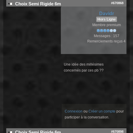
#670868
Choix Semi Rigide 6m
Davidr
Hors Ligne
Membre premium
Messages : 157
Remerciements reçus 4
Une idée des millésimes
concernés par ces pb ??
Connexion
ou
Créer un compte
pour
participer à la conversation.
#670898
Choix Semi Rigide 6m