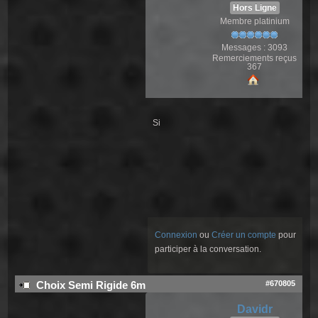
Hors Ligne
Membre platinium
Messages : 3093
Remerciements reçus
367
Si
Connexion
ou
Créer un compte
pour
participer à la conversation.
#670805
Choix Semi Rigide 6m
Davidr