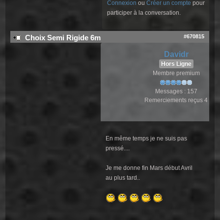
Connexion
ou
Créer un compte
pour
participer à la conversation.
#670815
Choix Semi Rigide 6m
Davidr
Hors Ligne
Membre premium
Messages : 157
Remerciements reçus 4
En même temps je ne suis pas
pressé....
Je me donne fin Mars début Avril
au plus tard..