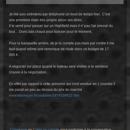
Je me suis entretenu par téléphone un bout de temps hier.. C'est
une première main très propre selon ses dires..
Il le vend pour passer sur un Highfield mais il n' pas l'air pressé du
tout.... Donc pas chaud pour baisser pour le moment..
Pour la banquette arrière, ok je la compte pas mais par contre il me
faut quand même une remorque de route dans ce budget de 17
000 €..
A négocier sur place quand le bateau sera visible si le vendeur
s'ouvre à la négociation...
En effet par rapport à cette annonce qui s'est vendue en 1 journée il
me parait un peu au dessus du prix du marché
www.leboncoin.fr/nautisme/1874339622.htm
Connexion
ou
Créer un compte
pour participer à la conversation.