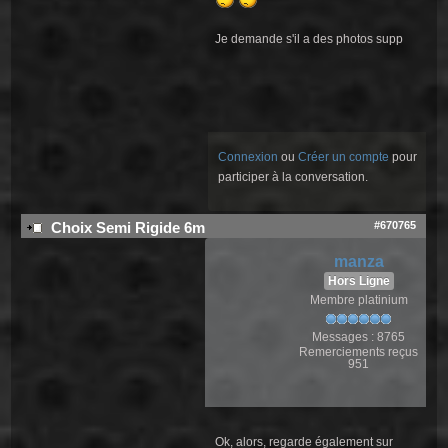
Je demande s'il a des photos supp
Connexion
ou
Créer un compte
pour
participer à la conversation.
#670765
Choix Semi Rigide 6m
manza
Hors Ligne
Membre platinium
Messages : 8765
Remerciements reçus
951
Ok, alors, regarde également sur