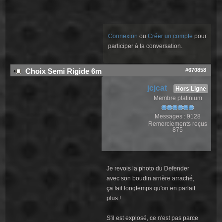
Connexion
ou
Créer un compte
pour
participer à la conversation.
#670858
Choix Semi Rigide 6m
jcjcat
Hors Ligne
Membre platinium
Messages : 9128
Remerciements reçus
875
Je revois la photo du Defender
avec son boudin arrière arraché,
ça fait longtemps qu'on en parlait
plus !
S'il est explosé, ce n'est pas parce