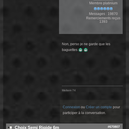
Membre platinium
Messages : 19870
Remerciements reçus
1393
Non, perso je ne garde que les
baguettes
Meltem 74
Connexion
ou
Créer un compte
pour
participer à la conversation.
#670807
Choix Semi Rigide 6m