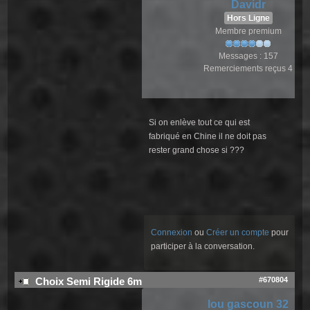
Davidr
Hors Ligne
Membre premium
Messages : 157
Remerciements reçus 4
Si on enlève tout ce qui est
fabriqué en Chine il ne doit pas
rester grand chose si ???
Connexion
ou
Créer un compte
pour
participer à la conversation.
#670804
Choix Semi Rigide 6m
lou gascoun 32