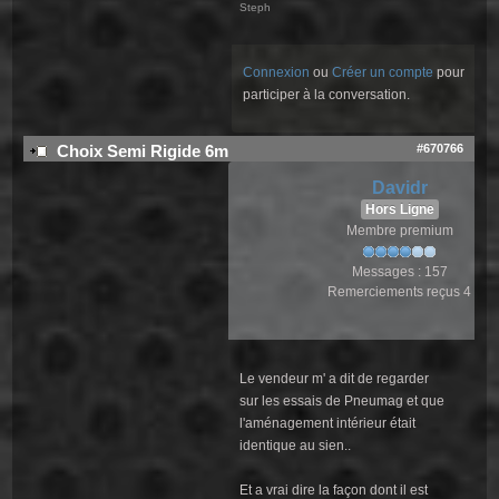
Steph
Connexion
ou
Créer un compte
pour
participer à la conversation.
#670766
Choix Semi Rigide 6m
Davidr
Hors Ligne
Membre premium
Messages : 157
Remerciements reçus 4
Le vendeur m' a dit de regarder
sur les essais de Pneumag et que
l'aménagement intérieur était
identique au sien..
Et a vrai dire la façon dont il est