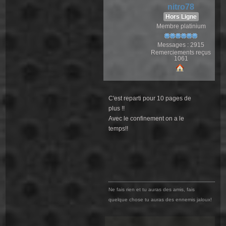
nitro78
Hors Ligne
Membre platinium
Messages : 2915
Remerciements reçus
1061
C'est reparti pour 10 pages de
plus !!
Avec le confinement on a le
temps!!
Ne fais rien et tu auras des amis, fais
quelque chose tu auras des ennemis jaloux!