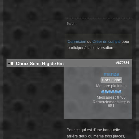
Steph
Connexion
ou
Créer un compte
pour
participer à la conversation.
#670784
Choix Semi Rigide 6m
manza
Hors Ligne
Membre platinium
Messages : 8765
Remerciements reçus
951
Pour ce qui est d'une banquette
arrière deux ou meme trois places,