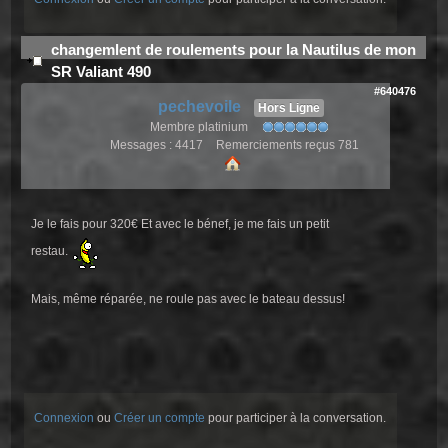
changemlent de roulements pour la Nautilus de mon
SR Valiant 490
#640476
pechevoile
Hors Ligne
Membre platinium
Messages : 4417
Remerciements reçus 781
Je le fais pour 320€ Et avec le bénef, je me fais un petit
restau.
Mais, même réparée, ne roule pas avec le bateau dessus!
Connexion
ou
Créer un compte
pour participer à la conversation.