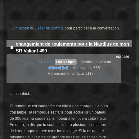
Connexion
ou
Créer un compte
pour participer à la conversation.
changemlent de roulements pour la Nautilus de mon
SR Valiant 490
#640486
scata
Hors Ligne
Membre platinium
Messages : 6651
Remerciements reçus 1117
salut patrick,
Ta remorque est inadaptée car elle a une charge utile bien
trop faible. Ta remorque est faite pour accueillir un bateau
de 300 kgs. Ta coque sans moteur atteint déjà cette limite.
En outre, tu dis que tu souhaites faire plusieurs centaines
de kms chaque année avec ton attelage. Si tu es un être
raisonnable, tu évites de prendre des risques et d'en faire