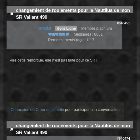
changemlent de roulements pour la Nautilus de mon
SR Valiant 490
#640451
scata
Hors Ligne
Membre platinium
Messages : 6651
Remerciements reçus 1117
Vire cette remorque, elle n'est pas faite pour ce SR !
Connexion
ou
Créer un compte
pour participer à la conversation.
changemlent de roulements pour la Nautilus de mon
SR Valiant 490
#640474