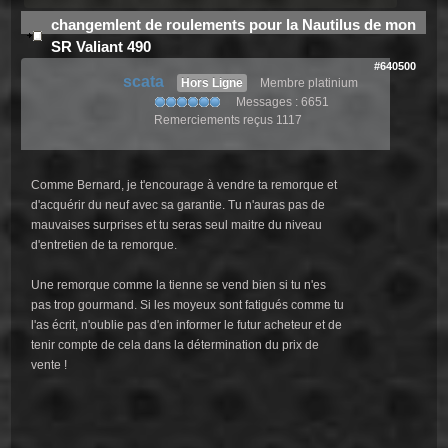
changemlent de roulements pour la Nautilus de mon
SR Valiant 490
#640500
scata
Hors Ligne
Membre platinium
Messages : 6651
Remerciements reçus 1117
Comme Bernard, je t'encourage à vendre ta remorque et
d'acquérir du neuf avec sa garantie. Tu n'auras pas de
mauvaises surprises et tu seras seul maitre du niveau
d'entretien de ta remorque.
Une remorque comme la tienne se vend bien si tu n'es
pas trop gourmand. Si les moyeux sont fatigués comme tu
l'as écrit, n'oublie pas d'en informer le futur acheteur et de
tenir compte de cela dans la détermination du prix de
vente !