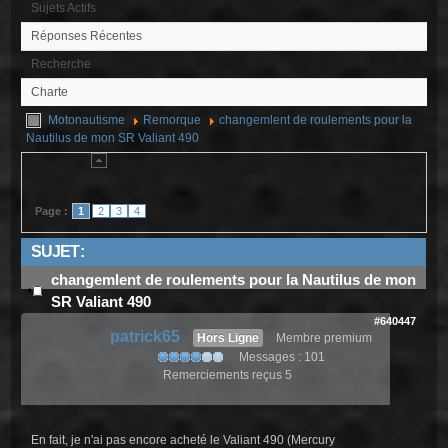
Sujets Actifs
Réponses Récentes
Recherche
Charte
Motonautisme
Remorque
changemlent de roulements pour la
Nautilus de mon SR Valiant 490
Page :
1
2
3
4
SUJET :
changemlent de roulements pour la Nautilus de mon
SR Valiant 490
#640447
patrick65
Hors Ligne
Membre premium
Messages : 101
Remerciements reçus 5
En fait, je n'ai pas encore acheté le Valiant 490 (Mercury