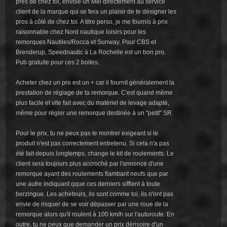
près de chez toi, envoie un Mél directement au service
client de la marque qui se fera un plaisir de te désigner les
pros à côté de chez toi. A titre perso, je me fournis à prix
raisonnable chez Nord nautique loisirs pour les
remorques Nautiles/Rocca et Sunway. Pour CBS et
Brenderup, Speednautic à La Rochelle est un bon pro.
Pub gratuite pour ces 2 boites.
Acheter chez un pro est un + car il fournit généralement la
prestation de réglage de ta remorque. C'est quand même
plus facile et vite fait avec du matériel de levage adapté,
même pour régler une remorque destinée à un "petit" SR.
Pour le prix, tu ne peux pas te montrer exigeant si le
produit n'est pas correctement entretenu. Si cela n'a pas
été fait depuis longtemps, change le kit de roulements. Le
client sera toujours plus accroché par l'annonce d'une
remorque ayant des roulements flambant neufs que par
une autre indiquant qque ces derniers sifflent à toute
berzingue. Les acheteurs, ils sont comme toi, ils n'ont pas
envie de risquer de se voir dépasser par une roue de la
remorque alors qu'il roulent à 100 km/h sur l'autoroute. En
outre, tu ne peux que demander un prix dérisoire d'un