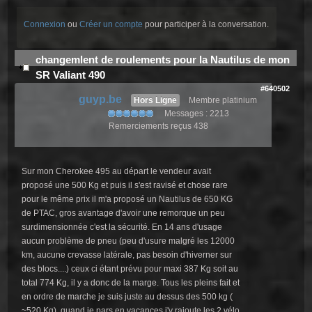
Connexion
ou
Créer un compte
pour participer à la conversation.
changemlent de roulements pour la Nautilus de mon
SR Valiant 490
#640502
guyp.be
Hors Ligne
Membre platinium
Messages : 2213
Remerciements reçus 438
Sur mon Cherokee 495 au départ le vendeur avait
proposé une 500 Kg et puis il s'est ravisé et chose rare
pour le même prix il m'a proposé un Nautilus de 650 KG
de PTAC, gros avantage d'avoir une remorque un peu
surdimensionnée c'est la sécurité. En 14 ans d'usage
aucun problème de pneu (peu d'usure malgré les 12000
km, aucune crevasse latérale, pas besoin d'hiverner sur
des blocs....) ceux ci étant prévu pour maxi 387 Kg soit au
total 774 Kg, il y a donc de la marge. Tous les pleins fait et
en ordre de marche je suis juste au dessus des 500 kg (
~520 Kg), quand je pars en vacances j'y rajoute les 2 vélo