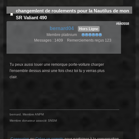
changemlent de roulements pour la Nautilus de mon
SR Valiant 490
#640558
bernard04
Hors Ligne
Membre platinium
Messages : 1409
Remerciements reçus 123
Tu peux aussi louer une remorque porte-voiture charger
l'ensemble dessus ainsi une fois chez toi tu y verras plus
clair.
bernard. Membre ANPM
Membre donateur associé SNSM
Connexion
ou
Créer un compte
pour participer à la conversation.