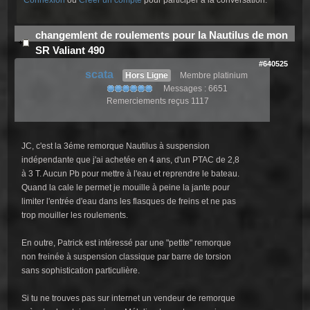
changemlent de roulements pour la Nautilus de mon
SR Valiant 490
#640525
scata
Hors Ligne
Membre platinium
Messages : 6651
Remerciements reçus 1117
JC, c'est la 3éme remorque Nautilus à suspension
indépendante que j'ai achetée en 4 ans, d'un PTAC de 2,8
à 3 T. Aucun Pb pour mettre à l'eau et reprendre le bateau.
Quand la cale le permet je mouille à peine la jante pour
limiter l'entrée d'eau dans les flasques de freins et ne pas
trop mouiller les roulements.
En outre, Patrick est intéressé par une "petite" remorque
non freinée à suspension classique par barre de torsion
sans sophistication particulière.
Si tu ne trouves pas sur internet un vendeur de remorque