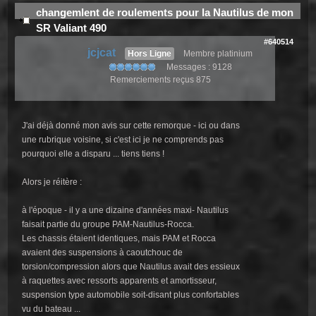
changemlent de roulements pour la Nautilus de mon
SR Valiant 490
#640514
jcjcat
Hors Ligne
Membre platinium
Messages : 9128
Remerciements reçus 875
J'ai déjà donné mon avis sur cette remorque - ici ou dans
une rubrique voisine, si c'est ici je ne comprends pas
pourquoi elle a disparu ... tiens tiens !
Alors je réitère :
à l'époque - il y a une dizaine d'années maxi- Nautilus
faisait partie du groupe PAM-Nautilus-Rocca.
Les chassis étaient identiques, mais PAM et Rocca
avaient des suspensions à caoutchouc de
torsion/compression alors que Nautilus avait des essieux
à raquettes avec ressorts apparents et amortisseur,
suspension type automobile soit-disant plus confortables
vu du bateau ...