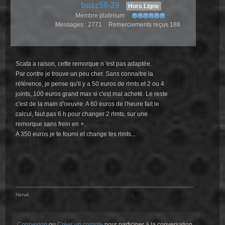
buzz56-29
Hors Ligne
Membre platinium
Messages : 2771
Remerciements reçus 188
Scata a raison, cette remorque n 'est pas adaptée.
Par contre je trouve un peu cher. Sans connaitre la
référence, je pense qu'il y a 50 euros de rlmts et 2 ou 4
joints, 100 euros grand max si c'est mal acheté. Le reste
c'est de la main d'oeuvre. A 60 euros de l'heure fait le
calcul, faut pas 6 h pour changer 2 rlmts, sur une
remorque sans frein en +.
A 350 euros je te fourni et change tes rlmts...
Hervé
Connexion
ou
Créer un compte
pour participer à la conversation.