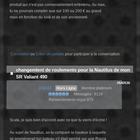
produit qui n'est pas convenablement entretenu. Au max,
tu ne pourrais compter que sur 100 ou 200 € au grand
maxi en fonction du look et de son ancienneté.
Connexion
ou
Créer un compte
pour participer à la conversation.
changemlent de roulements pour la Nautilus de mon
SR Valiant 490
#640536
jcjcat
Hors Ligne
Membre platinium
Messages : 9128
Remerciements reçus 875
Scata, je suis bien d'accord avec ce que tu viens d'écrire !
Au sujet de Nautilus, as-tu comparé la hauteur à laquelle
se promènerait ton bateau s'il était perché sur une Rocca