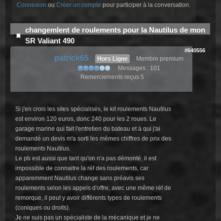
Connexion
ou
Créer un compte
pour participer à la conversation.
changemlent de roulements pour la Nautilus de mon
SR Valiant 490
#640556
patrick65
Hors Ligne
Membre premium
Messages : 101
Remerciements reçus 5
Si j'en crois les sites spécialisés, le kit roulements Nautilus
est environ 120 euros, donc 240 pour les 2 roues. Le
garage marine qui fait l'entretien du bateau et à qui j'ai
demandé un devis m'a sorti les mêmes chiffres de prix des
roulements Nautilus.
Le pb est aussi que tant qu'on n'a pas démonté, il est
impossible de connaitre la réf des roulements, car
apparemment Nautilus change sans préavis ses
roulements selon les appels d'offre, avec une même réf de
remorque, il peut y avoir différents types de roulements
(coniques ou droits).
Je ne suis pas un spécialiste de la mécanique et je ne