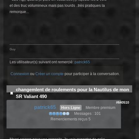
et des truc volumineux mais pas lourds ..très pratiques la
remorque...
Guy
Les utilisateur(s) suivant ont remercié:
patrick65
Connexion
ou
Créer un compte
pour participer à la conversation.
changemlent de roulements pour la Nautilus de mon
SR Valiant 490
#640510
patrick65
Hors Ligne
Membre premium
Messages : 101
Remerciements reçus 5