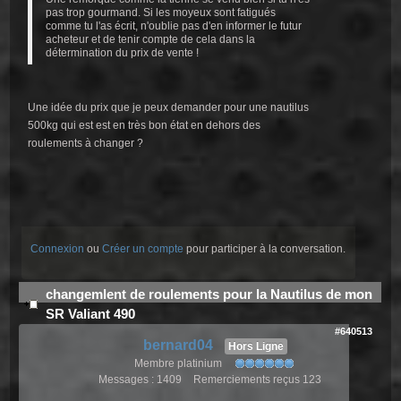
pas trop gourmand. Si les moyeux sont fatigués
comme tu l'as écrit, n'oublie pas d'en informer le futur
acheteur et de tenir compte de cela dans la
détermination du prix de vente !
Une idée du prix que je peux demander pour une nautilus
500kg qui est est en très bon état en dehors des
roulements à changer ?
Connexion
ou
Créer un compte
pour participer à la conversation.
changemlent de roulements pour la Nautilus de mon
SR Valiant 490
#640513
bernard04
Hors Ligne
Membre platinium
Messages : 1409
Remerciements reçus 123