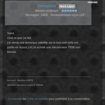
#640495
bernard04
Hors Ligne
Membre platinium
Messages : 1409
Remerciements reçus 123
Salut,
c'est ce que j'ai fait.
j'ai vendu ma remorque satellite sur le bon coin.(elle est
partie en 4jours.) et j'ai acheté une mécanorem 750kl non
freinée.
bernard. Membre ANPM
Membre donateur associé SNSM
Connexion
ou
Créer un compte
pour participer à la conversation.