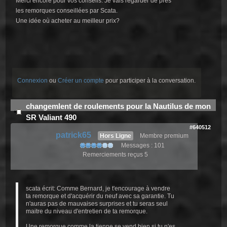
Merci encore pour vos conseils. Je vais regarder de près
les remorques conseillées par Scata.
Une idée où acheter au meilleur prix?
Connexion
ou
Créer un compte
pour participer à la conversation.
changemlent de roulements pour la Nautilus de mon
SR Valiant 490
#640512
patrick65
Hors Ligne
Membre premium
Messages : 101
Remerciements reçus 5
scata écrit: Comme Bernard, je t'encourage à vendre
ta remorque et d'acquérir du neuf avec sa garantie. Tu
n'auras pas de mauvaises surprises et tu seras seul
maitre du niveau d'entretien de ta remorque.
Une remorque comme la tienne se vend bien si tu n'es