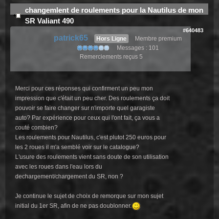
changemlent de roulements pour la Nautilus de mon
SR Valiant 490
#640483
patrick65
Hors Ligne
Membre premium
Messages : 101
Remerciements reçus 5
Merci pour ces réponses qui confirment un peu mon
impression que c'était un peu cher. Des roulements ça doit
pouvoir se faire changer sur n'importe quel garagiste
auto? Par expérience pour ceux qui l'ont fait, ça vous a
couté combien?
Les roulements pour Nautilus, c'est plutot 250 euros pour
les 2 roues il m'a semblé voir sur le catalogue?
L'usure des roulements vient sans doute de son utilisation
avec les roues dans l'eau lors du
dechargement/chargement du SR, non ?
Je continue le sujet de choix de remorque sur mon sujet
initial du 1er SR, afin de ne pas doublonner.