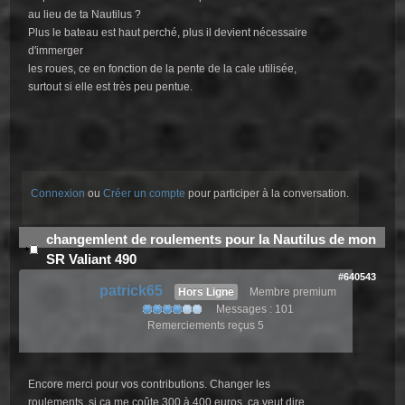
au lieu de ta Nautilus ?
Plus le bateau est haut perché, plus il devient nécessaire
d'immerger
les roues, ce en fonction de la pente de la cale utilisée,
surtout si elle est très peu pentue.
Connexion
ou
Créer un compte
pour participer à la conversation.
changemlent de roulements pour la Nautilus de mon
SR Valiant 490
#640543
patrick65
Hors Ligne
Membre premium
Messages : 101
Remerciements reçus 5
Encore merci pour vos contributions. Changer les
roulements, si ça me coûte 300 à 400 euros, ça veut dire