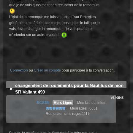
que je ne vais quasiment rien récupérer de la remorque.
L'état de la remorque me laisse dubitatif sur l'entretien
général du matériel qu'on me propose, plus le fait que je
vais devoir changer la remorque ... je vais peut-être
m'orienter sur un autre matériel.
Connexion
ou
Créer un compte
pour participer à la conversation.
changemlent de roulements pour la Nautilus de mon
SR Valiant 490
#640545
scata
Hors Ligne
Membre platinium
Messages : 6651
Remerciements reçus 1117
Patrick, tu es sérieux ou tu t'amuses à te faire peur tout