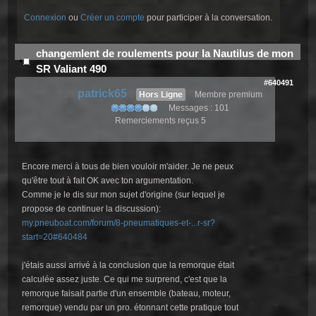
Connexion
ou
Créer un compte
pour participer à la conversation.
changemlent de roulements pour la Nautilus de mon
SR Valiant 490
#640491
patrick65
Hors Ligne
Membre premium
Messages : 101
Remerciements reçus 5
Encore merci à tous de bien vouloir m'aider. Je ne peux
qu'être tout à fait OK avec ton argumentation.
Comme je le dis sur mon sujet d'origine (sur lequel je
propose de continuer la discussion):
my.pneuboat.com/forum/8-pneumatiques-et-...r-sr?
start=20#640484
j'étais aussi arrivé à la conclusion que la remorque était
calculée assez juste. Ce qui me surprend, c'est que la
remorque faisait partie d'un ensemble (bateau, moteur,
remorque) vendu par un pro. étonnant cette pratique tout