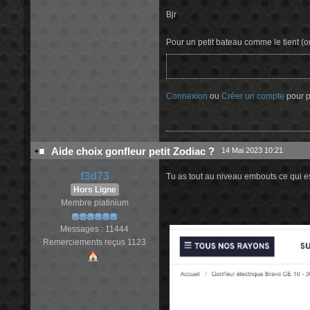
Bjr
Pour un petit bateau comme le tient (o
Connexion
ou
Créer un compte
pour pa
Aide choix gonfleur petit Zodiac ?
14 Mai 2023 10:21
f3d73
Tu as tout au niveau embouts ce qui e
Hors Ligne
Membre platinium
Messages : 11444
Remerciements reçus 1123