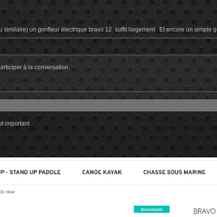
u similaire) un gonfleur électrique bravo 12 suffit largement Et encore un simple 
rticiper à la conversation.
st important