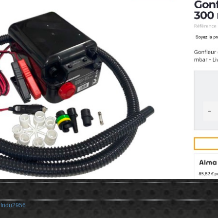
:
fridu2956