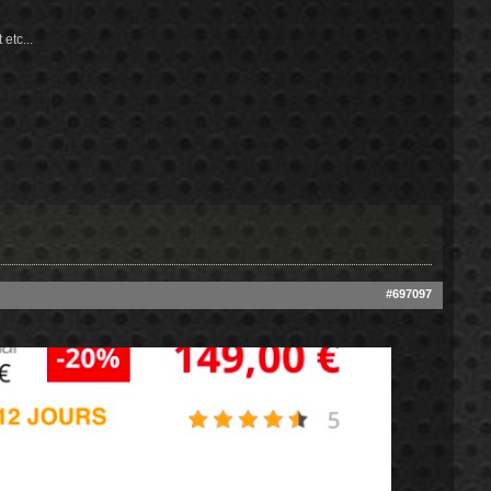
etc...
#697097