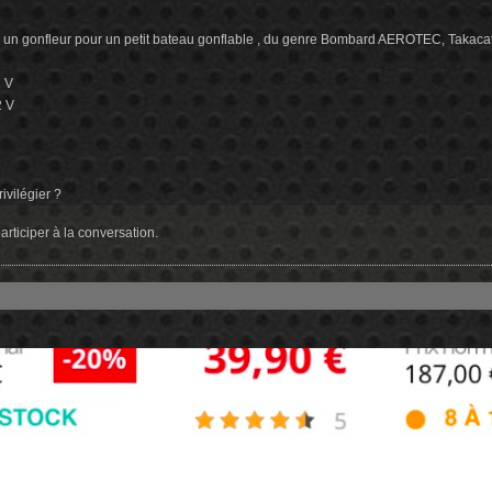
ir un gonfleur pour un petit bateau gonflable , du genre Bombard AEROTEC, Takacat 
 V
 V
rivilégier ?
rticiper à la conversation.