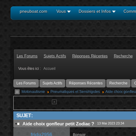
pneuboat.com
Vous
Dossiers et Infos
Comm
Les Forums
Sujets Actifs
Réponses Récentes
Recherche
Vous êtes ici :
Accueil
Les Forums
Sujets Actifs
Réponses Récentes
Recherche
C
Motonautisme
Pneumatiques et Semi/rigides
Aide choix gonfleur
SUJET :
Aide choix gonfleur petit Zodiac ?
13 Mai 2023 23:34
fridu2956
Bonsoir .