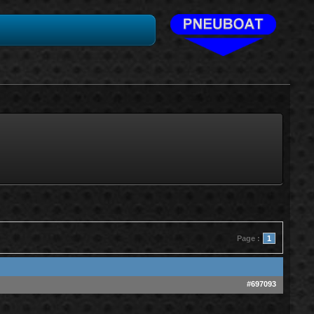
Page :
1
#697093