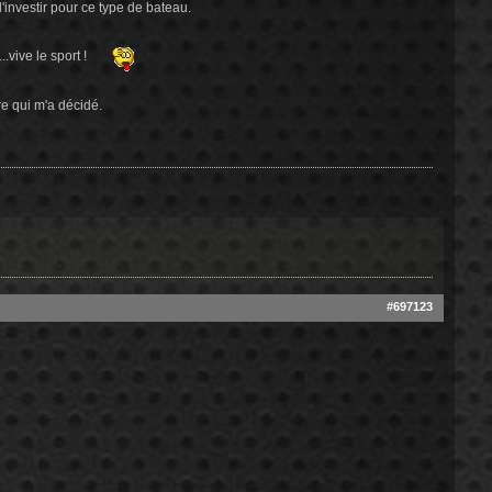
'investir pour ce type de bateau.
.vive le sport !
re qui m'a décidé.
#697123