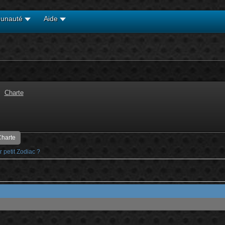
unauté
Aide
Charte
harte
 petit Zodiac ?