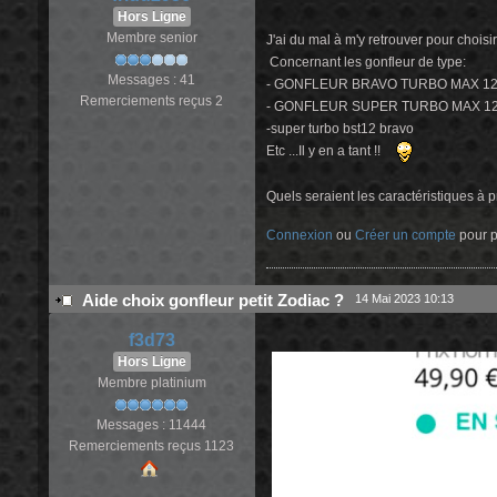
Hors Ligne
Membre senior
J'ai du mal à m'y retrouver pour chois
Concernant les gonfleur de type:
Messages : 41
- GONFLEUR BRAVO TURBO MAX 12
Remerciements reçus 2
- GONFLEUR SUPER TURBO MAX 12
-super turbo bst12 bravo
Etc ...Il y en a tant !!
Quels seraient les caractéristiques à p
Connexion
ou
Créer un compte
pour pa
Aide choix gonfleur petit Zodiac ?
14 Mai 2023 10:13
f3d73
Hors Ligne
Membre platinium
Messages : 11444
Remerciements reçus 1123