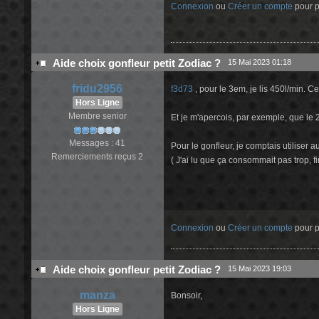
Connexion
ou
Créer un compte
pour pa
Aide choix gonfleur petit Zodiac ?
15 Mai 2023 01:18
fridu2956
f3d73
, pour le 3em, je lis 450l/min.
Hors Ligne
Membre senior
Et je m'apercois, par exemple, que le 
Messages : 41
Pour le gonfleur, je comptais utiliser a
Remerciements reçus 2
( J'ai lu que ça consommait pas trop, fi
Connexion
ou
Créer un compte
pour pa
Aide choix gonfleur petit Zodiac ?
15 Mai 2023 19:03
manza
Bonsoir,
Hors Ligne