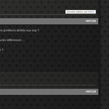
Dernière édition: par
f3d73
.
#697106
les gonfleurs dédiés aux sup ?
crés différences ...
ir ?
#697118