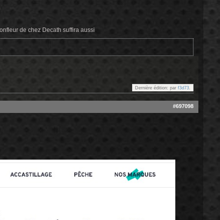
gonfleur de chez Decath suffira aussi
Dernière édition: par
f3d73
.
#697098