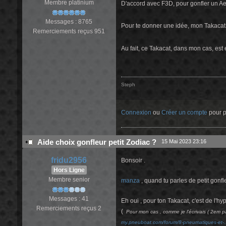
Membre platinium
D'accord avec F3D, pour gonfler un Aer
Messages : 8765
Pour te donner une idée, mon Takacat 
Remerciements reçus 951
Au fait, ce Takacat, dans mon cas, est 
Steph
Connexion
ou
Créer un compte
pour pa
Aide choix gonfleur petit Zodiac ?
15 Mai 2023 23:16
fridu2956
Bonsoir .
Hors Ligne
Membre senior
manza
, quand tu parles de petit gonfl
Messages : 41
Eh oui , pour ton Takacat, c'est de l'hy
Remerciements reçus 2
(
Pour mon cas , comme je l'écrivais ( 2em p
my.pneuboat.com/forum/8-pneumatiques-et-.