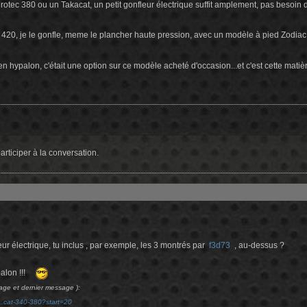
otec 380 ou un Takacat, un petit gonfleur électrique suffit amplement, pas besoin d
420, je le gonfle, meme le plancher haute pression, avec un modèle à pied Zodiac..
en hypalon, c'était une option sur ce modèle acheté d'occasion...et c'est cette matiè
rticiper à la conversation.
eur électrique, tu inclus , par exemple, les 3 montrés par
f3d73
, au-dessus ?
palon !!!
age et dernier message ):
..cat-340-380?start=20