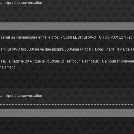
rticiper à la conversation.
 Ce serait un intermédiaire entre le gros (- GONFLEUR BRAVO TURBO MAX 12 V) et 
2em (BRAVO bst 300) ne va que jusqu'à 300mbar (4.4psi ). Donc , gaffe ! Il y a de sa
ussi, la batterie 20 A ( que je voudrais utiliser pour le sondeur) . Ca pourrait conven
nalement ...)
rticiper à la conversation.