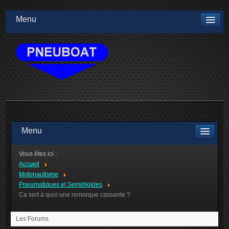
Menu
Menu
Vous êtes ici :
Accueil
Motonautisme
Pneumatiques et Semi/rigides
Ca sert à quoi une remorque cassante ?
Les Forums