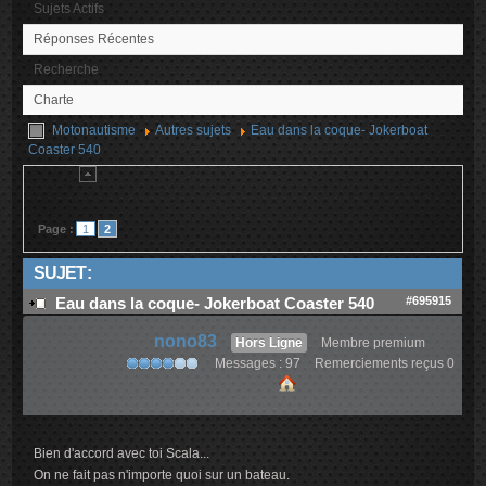
Sujets Actifs
Réponses Récentes
Recherche
Charte
Motonautisme
Autres sujets
Eau dans la coque- Jokerboat
Coaster 540
Page :
1
2
SUJET :
#695915
Eau dans la coque- Jokerboat Coaster 540
nono83
Hors Ligne
Membre premium
Messages : 97
Remerciements reçus 0
Bien d'accord avec toi Scala...
On ne fait pas n'importe quoi sur un bateau.