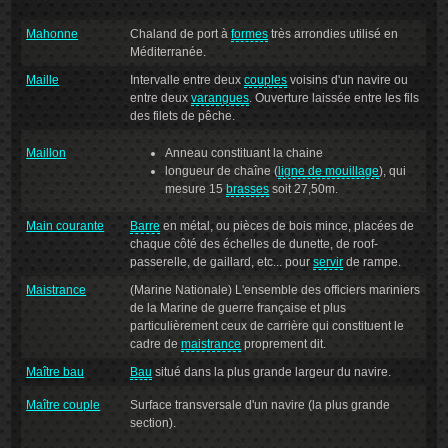
Mahonne
Chaland de port à
formes
très arrondies utilisé en
Méditerranée.
Maille
Intervalle entre deux
couples
voisins d'un navire ou
entre deux
varangues
. Ouverture laissée entre les fils
des filets de pêche.
Maillon
Anneau constituant la chaine
longueur de chaîne (
ligne de mouillage
), qui
mesure 15
brasses
soit 27,50m.
Main courante
Barre
en métal, ou pièces de bois mince, placées de
chaque côté des échelles de dunette, de roof-
passerelle, de gaillard, etc... pour
servir
de rampe.
Maistrance
(Marine Nationale) L'ensemble des officiers mariniers
de la Marine de guerre française et plus
particulièrement ceux de carrière qui constituent le
cadre de
maistrance
proprement dit.
Maître bau
Bau
situé dans la plus grande largeur du navire.
Maître couple
Surface transversale d'un navire (la plus grande
section).