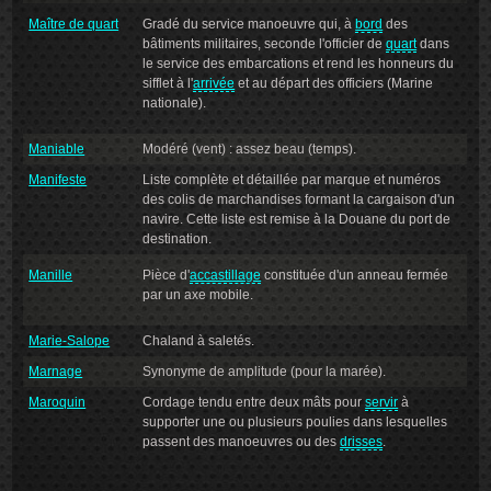
Maître de quart
Gradé du service manoeuvre qui, à
bord
des
bâtiments militaires, seconde l'officier de
quart
dans
le service des embarcations et rend les honneurs du
sifflet à l'
arrivée
et au départ des officiers (Marine
nationale).
Maniable
Modéré (vent) : assez beau (temps).
Manifeste
Liste complète et détaillée par marque et numéros
des colis de marchandises formant la cargaison d'un
navire. Cette liste est remise à la Douane du port de
destination.
Manille
Pièce d'
accastillage
constituée d'un anneau fermée
par un axe mobile.
Marie-Salope
Chaland à saletés.
Marnage
Synonyme de amplitude (pour la marée).
Maroquin
Cordage tendu entre deux mâts pour
servir
à
supporter une ou plusieurs poulies dans lesquelles
passent des manoeuvres ou des
drisses
.