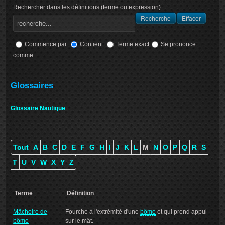
Rechercher dans les définitions (terme ou expression)
Commence par
Contient
Terme exact
Se prononce
comme
Glossaires
Glossaire Nautique
Tout
A
B
C
D
E
F
G
H
I
J
K
L
M
N
O
P
Q
R
S
T
U
V
W
X
Y
Z
Terme
Définition
Mâchoire de
Fourche à l'extrémité d'une
bôme
et qui prend appui
bôme
sur le mât.