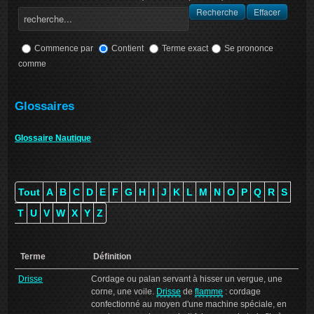
Commence par
Contient
Terme exact
Se prononce
comme
Glossaires
Glossaire Nautique
Tout
A
B
C
D
E
F
G
H
I
J
K
L
M
N
O
P
Q
R
S
T
U
V
W
X
Y
Z
Terme
Définition
Drisse
Cordage ou palan servant à hisser un vergue, une
corne, une voile.
Drisse
de
flamme
: cordage
confectionné au moyen d'une machine spéciale, en