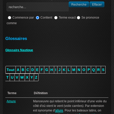
Commence par
Contient
Terme exact
Se prononce
comme
Glossaires
Glossaire Nautique
Tout
A
B
C
D
E
F
G
H
I
J
K
L
M
N
O
P
Q
R
S
T
U
V
W
X
Y
Z
Terme
Définition
Amure
Manoeuvre qui retient le point inférieur d'une voile du
côté d'où vient le vent (voile carrées). Par extension
est synonyme d'
allure
. Pour les bateaux latins, on