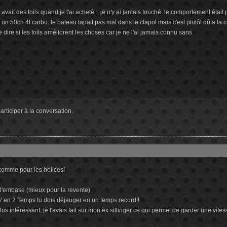
avait des foils quand je l'ai acheté... je n'y ai jamais touché. le comportement étai
 un 50ch 4t carbu. le bateau tapait pas mal dans le clapot mais c'est plutôt dû a la
 dire si les foils améliorent les choses car je ne l'ai jamais connu sans.
rticiper à la conversation.
 comme pour les hélices!
 l'embase (mieux pour la revente)
en 2 Temps tu dois déjauger en un temps record!!
plus intéressant, je l'avais fait sur mon ex sillinger ce qui permet de garder une v