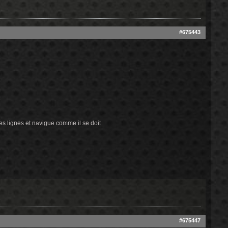
#675443
ses lignes et navigue comme il se doit
#675447