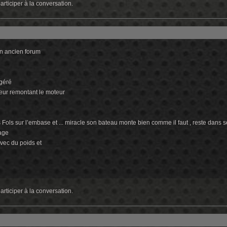
rticiper à la conversation.
un ancien forum
agéré
teur remontant le moteur
 Fols sur l’embase et ... miracle son bateau monte bien comme il faut , reste dans 
tage
vec du poids et
rticiper à la conversation.