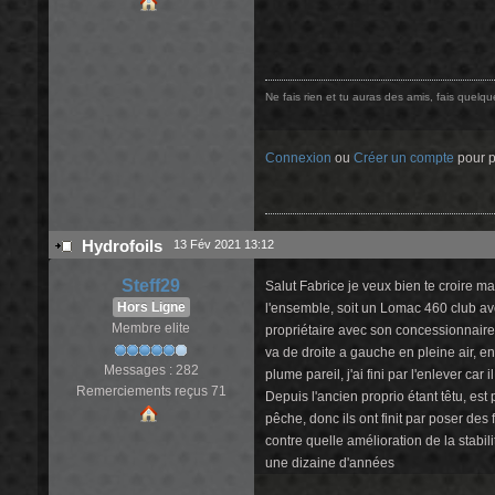
Ne fais rien et tu auras des amis, fais quelq
Connexion
ou
Créer un compte
pour pa
Hydrofoils
13 Fév 2021 13:12
Steff29
Salut Fabrice je veux bien te croire mai
Hors Ligne
l'ensemble, soit un Lomac 460 club ave
Membre elite
propriétaire avec son concessionnaire, 
va de droite a gauche en pleine air, e
Messages : 282
plume pareil, j'ai fini par l'enlever car
Remerciements reçus 71
Depuis l'ancien proprio étant têtu, est
pêche, donc ils ont finit par poser de
contre quelle amélioration de la stabili
une dizaine d'années