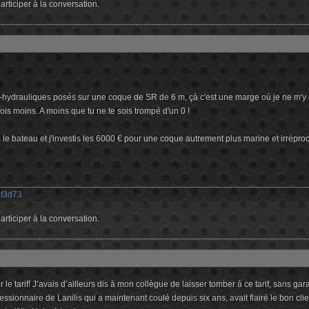
rticiper à la conversation.
o-hydrauliques posés sur une coque de SR de 6 m, çà c'est une marge où je ne m'y c
 fois moins. A moins que tu ne te sois trompé d'un 0 !
 le bateau et j'investis les 6000 € pour une coque autrement plus marine et irrépr
:
f3d73
rticiper à la conversation.
 le tarif! J’avais d’ailleurs dis à mon collègue de laisser tomber à ce tarif, sans gar
essionnaire de Lanilis qui a maintenant coulé depuis six ans, avait flairé le bon cl