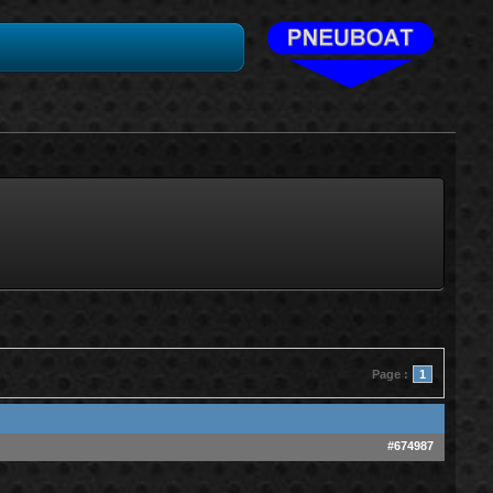
Page :
1
#674987