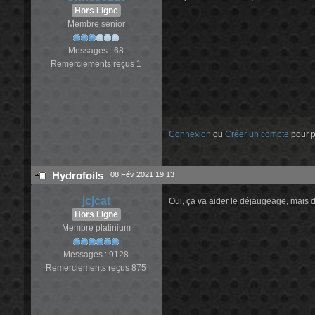
Hors Ligne
Membre senior
Messages : 68
Remerciements reçus 1
Connexion
ou
Créer un compte
pour pa
Hydrofoils
08 Fév 2021 19:13
jcjcat
Oui, ça va aider le déjaugeage, mais d
Hors Ligne
Membre platinium
Messages : 9128
Remerciements reçus 875