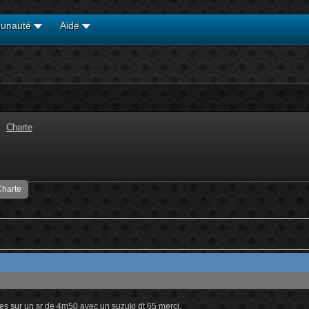
unauté
Aide
Charte
harte
tiles sur un sr de 4m50 avec un suzuki dt 65 merci.