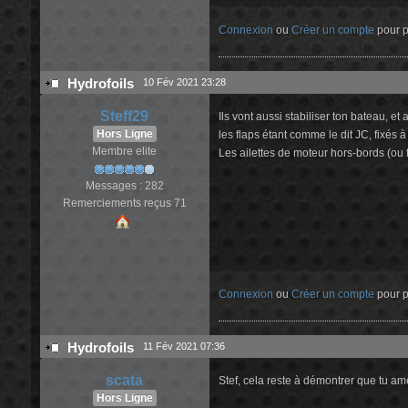
Connexion
ou
Créer un compte
pour pa
Hydrofoils
10 Fév 2021 23:28
Steff29
Ils vont aussi stabiliser ton bateau, et
Hors Ligne
les flaps étant comme le dit JC, fixés à
Membre elite
Les ailettes de moteur hors-bords (ou 
Messages : 282
Remerciements reçus 71
Connexion
ou
Créer un compte
pour pa
Hydrofoils
11 Fév 2021 07:36
scata
Stef, cela reste à démontrer que tu am
Hors Ligne