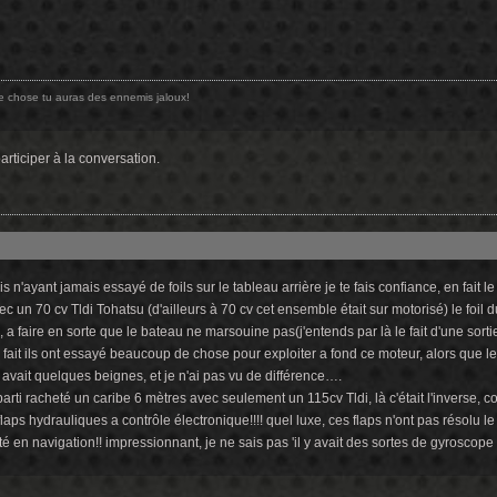
ue chose tu auras des ennemis jaloux!
rticiper à la conversation.
s n'ayant jamais essayé de foils sur le tableau arrière je te fais confiance, en fait le
c un 70 cv Tldi Tohatsu (d'ailleurs à 70 cv cet ensemble était sur motorisé) le foil
a faire en sorte que le bateau ne marsouine pas(j'entends par là le fait d'une sortie
n fait ils ont essayé beaucoup de chose pour exploiter a fond ce moteur, alors que l
 il avait quelques beignes, et je n'ai pas vu de différence….
 parti racheté un caribe 6 mètres avec seulement un 115cv Tldi, là c'était l'inverse
s flaps hydrauliques a contrôle électronique!!!! quel luxe, ces flaps n'ont pas rés
té en navigation!! impressionnant, je ne sais pas 'il y avait des sortes de gyroscope 