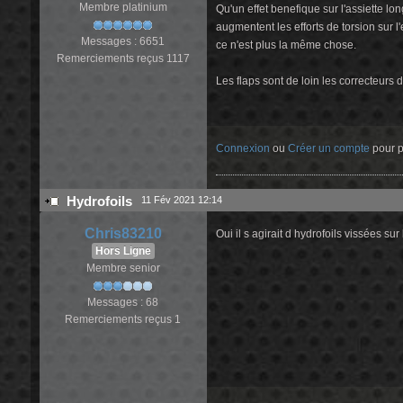
Membre platinium
Qu'un effet benefique sur l'assiette lo
augmentent les efforts de torsion sur l
Messages : 6651
ce n'est plus la même chose.
Remerciements reçus 1117
Les flaps sont de loin les correcteurs 
Connexion
ou
Créer un compte
pour pa
Hydrofoils
11 Fév 2021 12:14
Chris83210
Oui il s agirait d hydrofoils vissées sur 
Hors Ligne
Membre senior
Messages : 68
Remerciements reçus 1