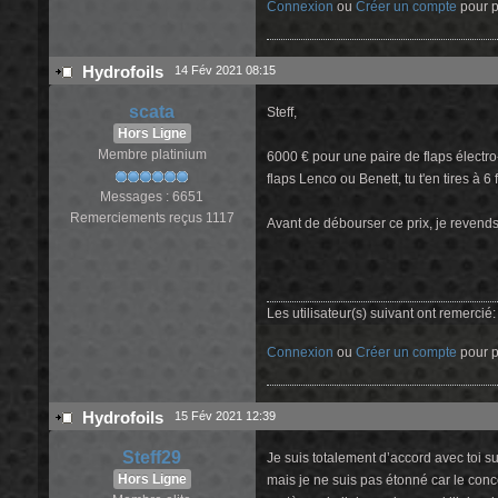
Connexion
ou
Créer un compte
pour pa
Hydrofoils
14 Fév 2021 08:15
scata
Steff,
Hors Ligne
Membre platinium
6000 € pour une paire de flaps électr
flaps Lenco ou Benett, tu t'en tires à 6
Messages : 6651
Remerciements reçus 1117
Avant de débourser ce prix, je revends
Les utilisateur(s) suivant ont remercié
Connexion
ou
Créer un compte
pour pa
Hydrofoils
15 Fév 2021 12:39
Steff29
Je suis totalement d’accord avec toi sur
Hors Ligne
mais je ne suis pas étonné car le conc