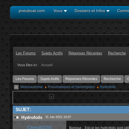
pneuboat.com
Vous
Dossiers et Infos
Comm
Les Forums
Sujets Actifs
Réponses Récentes
Recherche
Vous êtes ici :
Accueil
Les Forums
Sujets Actifs
Réponses Récentes
Recherche
C
Motonautisme
Pneumatiques et Semi/rigides
Hydrofoils
SUJET :
Hydrofoils
31 Jan 2021 10:07
Chris83210
Bonjour... Est ce les hydrofoils sont u