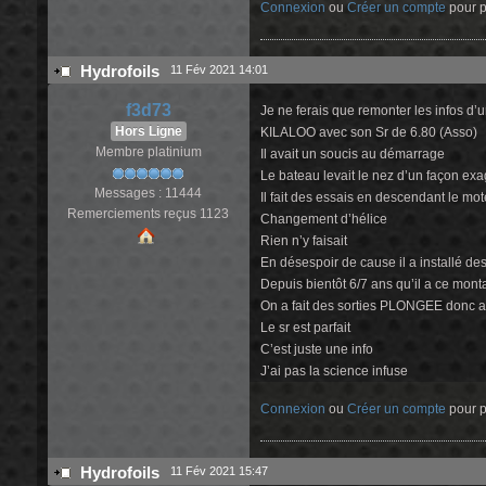
Connexion
ou
Créer un compte
pour pa
Hydrofoils
11 Fév 2021 14:01
f3d73
Je ne ferais que remonter les infos d’
Hors Ligne
KILALOO avec son Sr de 6.80 (Asso)
Membre platinium
Il avait un soucis au démarrage
Le bateau levait le nez d’un façon ex
Messages : 11444
Il fait des essais en descendant le mo
Remerciements reçus 1123
Changement d’hélice
Rien n’y faisait
En désespoir de cause il a installé des
Depuis bientôt 6/7 ans qu’il a ce mon
On a fait des sorties PLONGEE donc a
Le sr est parfait
C’est juste une info
J’ai pas la science infuse
Connexion
ou
Créer un compte
pour pa
Hydrofoils
11 Fév 2021 15:47