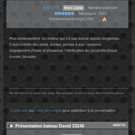
nitro78
Hors Ligne
Membre platinium
Messages : 2915
Remerciements reçus 1061
Plus sérieusement. Un moteur qui n'a pas tourné depuis longtemps.
C'est contrôle des joints, durites, pompe à eau / essence,
changement d'huile et d'essence ! Vérification du circuit électrique,
cosses, bougies .
Ne fais rien et tu auras des amis, fais quelque chose tu auras des ennemis jaloux!
Connexion
ou
Créer un compte
pour participer à la conversation.
#655775
Présentation bateau David 33240