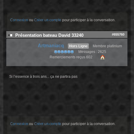
Connexion
ou
Créer un compte
pour participer à la conversation.
#655760
Présentation bateau David 33240
Artmaniacq
Hors Ligne
Membre platinium
Messages : 2625
Remerciements reçus 602
Si l’essence à trois ans... ça ne partira pas
Connexion
ou
Créer un compte
pour participer à la conversation.