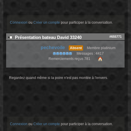
Connexion
ou
Créer un compte
pour participer à la conversation.
#655771
Présentation bateau David 33240
pechevoile
Absent
Membre platinium
Messages : 4417
Remerciements reçus 781
Regardez quand même si la poire n'est pas montée à l'envers.
Connexion
ou
Créer un compte
pour participer à la conversation.