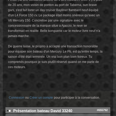
de 20 ans, mon voisin de ponton au port de Taberna, sun brave
gars, s'est fait livrer un day cruiser Bayliner flambant neuf équipé
d'un L4 Force 150 cv. Le package était moins onéreux qu'avec un
V6 Mercury 150. Concretise par une signature avec le
concessionnaire de la marque situe a Ajaccio, le reve se
transformait en realite. Belle konguerie car le moteur livre neuf n'a
jamais marche.
De guerre lasse, le proprio à accepté une transaction honorable
pour équiper son bateau d'un Mercury. Le Pb, est qu'entre temps, la
saison d'été était terminée. Un vrai bon plan bien foireux. Tu
comprends pourquoi je suis plutôt réservé quand on me parle de
ces moteurs.
Connexion
ou
Créer un compte
pour participer à la conversation.
#655792
Présentation bateau David 33240