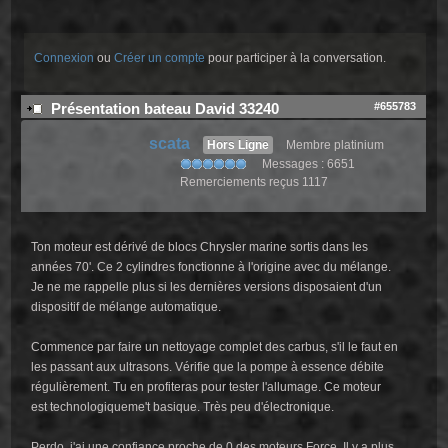
Connexion
ou
Créer un compte
pour participer à la conversation.
#655783
Présentation bateau David 33240
scata
Hors Ligne
Membre platinium
Messages : 6651
Remerciements reçus 1117
Ton moteur est dérivé de blocs Chrysler marine sortis dans les
années 70'. Ce 2 cylindres fonctionne à l'origine avec du mélange.
Je ne me rappelle plus si les dernières versions disposaient d'un
dispositif de mélange automatique.
Commence par faire un nettoyage complet des carbus, s'il le faut en
les passant aux ultrasons. Vérifie que la pompe à essence débite
régulièrement. Tu en profiteras pour tester l'allumage. Ce moteur
est technologiqueme't basique. Très peu d'électronique.
Perdo, j'ai une confiance proche de 0 des moteurs Force. Il y a plus