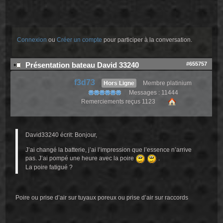
Connexion
ou
Créer un compte
pour participer à la conversation.
#655757
Présentation bateau David 33240
f3d73
Hors Ligne
Membre platinium
Messages : 11444
Remerciements reçus 1123
David33240 écrit: Bonjour,
J’ai changé la batterie, j’ai l’impression que l’essence n’arrive
pas. J’ai pompé une heure avec la poire
.
La poire fatigué ?
Poire ou prise d’air sur tuyaux poreux ou prise d’air sur raccords