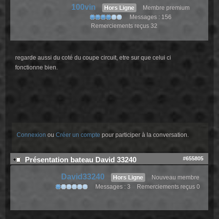
100vin
Hors Ligne
Membre premium
Messages : 156
Remerciements reçus 32
regarde aussi du coté du coupe circuit, etre sur que celui ci
fonctionne bien.
Connexion
ou
Créer un compte
pour participer à la conversation.
#655805
Présentation bateau David 33240
David33240
Hors Ligne
Nouveau membre
Messages : 3
Remerciements reçus 0