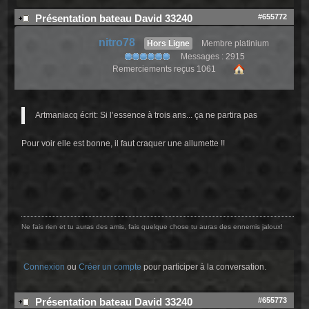
#655772
Présentation bateau David 33240
nitro78
Hors Ligne
Membre platinium
Messages : 2915
Remerciements reçus 1061
Artmaniacq écrit: Si l’essence à trois ans... ça ne partira pas
Pour voir elle est bonne, il faut craquer une allumette !!
Ne fais rien et tu auras des amis, fais quelque chose tu auras des ennemis jaloux!
Connexion
ou
Créer un compte
pour participer à la conversation.
#655773
Présentation bateau David 33240