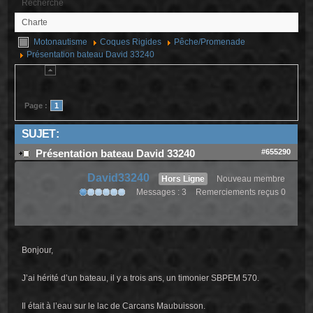
Recherche
Charte
Motonautisme
Coques Rigides
Pêche/Promenade
Présentation bateau David 33240
Page :
1
SUJET :
#655290
Présentation bateau David 33240
David33240
Hors Ligne
Nouveau membre
Messages : 3
Remerciements reçus 0
Bonjour,
J’ai hérité d’un bateau, il y a trois ans, un timonier SBPEM 570.
Il était à l’eau sur le lac de Carcans Maubuisson.