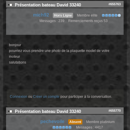
#655763
Présentation bateau David 33240
mich92
Hors Ligne
Membre elite
Messages : 239
Remerciements reçus 53
bonjour
pourriez vous prendre une photo de la plaquette model de votre
moteur
salutations
Connexion
ou
Créer un compte
pour participer à la conversation.
#655770
Présentation bateau David 33240
pechevoile
Absent
Membre platinium
Messages : 4417