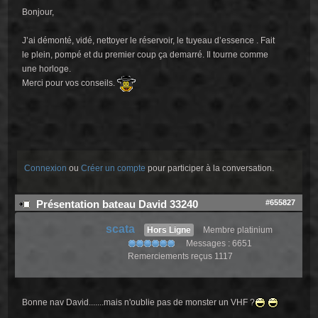
Bonjour,
J’ai démonté, vidé, nettoyer le réservoir, le tuyeau d’essence . Fait
le plein, pompé et du premier coup ça demarré. Il tourne comme
une horloge.
Merci pour vos conseils.
Connexion
ou
Créer un compte
pour participer à la conversation.
#655827
Présentation bateau David 33240
scata
Hors Ligne
Membre platinium
Messages : 6651
Remerciements reçus 1117
Bonne nav David.......mais n'oublie pas de monster un VHF ?