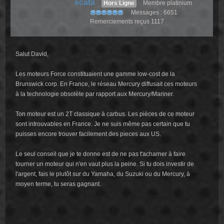
scata
Hors Ligne
Membre platinium
Messages : 6651
Remerciements reçus 1117
Salut David,
Les moteurs Force constituaient une gamme low-cost de la
Brunswick corp. En France, le réseau Mercury diffusait ces moteurs
à la technologie obsolète par rapport aux Mercury/Mariner.
Ton moteur est un 2T classique à carbus. Les pièces de ce moteur
sont introuvables en France. Je ne suis même pas certain que tu
puisses encore trouver facilement des pieces aux US.
Le seul conseil que je te donne est de ne pas t'acharner à faire
tourner un moteur qui n'en vaut plus la peine. Si tu dois investir de
l'argent, fais le plutôt sur du Yamaha, du Suzuki ou du Mercury, à
moyen terme, tu seras gagnant.