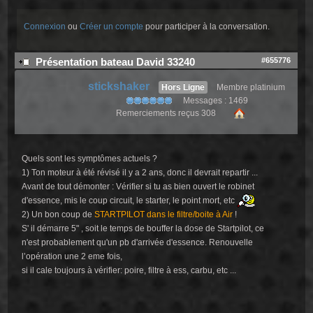
Connexion
ou
Créer un compte
pour participer à la conversation.
#655776
Présentation bateau David 33240
stickshaker
Hors Ligne
Membre platinium
Messages : 1469
Remerciements reçus 308
Quels sont les symptômes actuels ?
1) Ton moteur à été révisé il y a 2 ans, donc il devrait repartir ...
Avant de tout démonter : Vérifier si tu as bien ouvert le robinet
d'essence, mis le coup circuit, le starter, le point mort, etc
2) Un bon coup de
STARTPILOT dans le filtre/boite à Air
!
S' il démarre 5" , soit le temps de bouffer la dose de Startpilot, ce
n'est probablement qu'un pb d'arrivée d'essence. Renouvelle
l’opération une 2 eme fois,
si il cale toujours à vérifier: poire, filtre à ess, carbu, etc ...