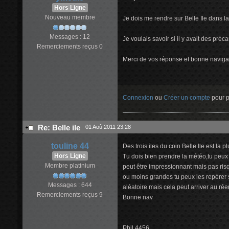
Hors Ligne
Nouveau membre
Je dois me rendre sur Belle Ile dans 
Messages : 12
Je voulais savoir si il y avait des préca
Remerciements reçus 0
Merci de vos réponse et bonne naviga
Connexion
ou
Créer un compte
pour pa
Re: Belle ile
01 Aoû 2011 23:28
touline 44
Des trois iles du coin Belle Ile est la
Hors Ligne
Tu dois bien prendre la météo,tu peux 
Membre platinium
peut être impressionnant mais pas risq
ou moins grandes tu peux les repérer s
Messages : 644
aléatoire mais cela peut arriver au r
Remerciements reçus 9
Bonne nav
Phil 4456