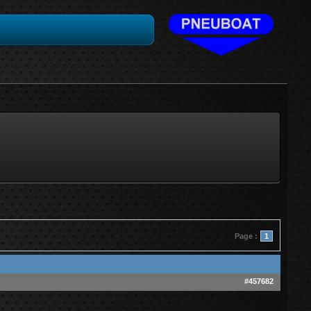
Page :
1
#457682