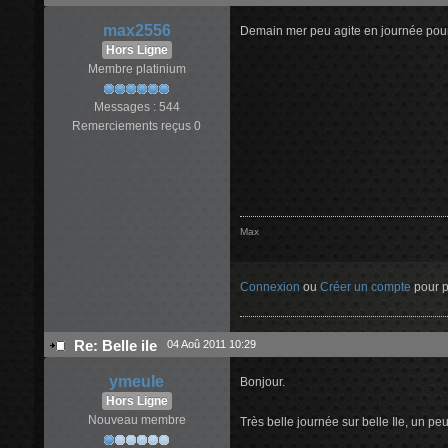
max2556
Demain mer peu agite en journée pour 
Hors Ligne
Membre platinium
Messages : 544
Remerciements reçus 0
Max
Connexion
ou
Créer un compte
pour pa
Re: Belle ile
04 Aoû 2011 10:29
ymeule
Bonjour.
Hors Ligne
Nouveau membre
Très belle journée sur belle Ile, un peut