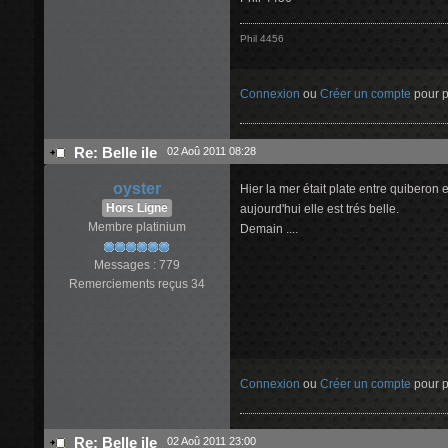
Phil 4456
Connexion
ou
Créer un compte
pour pa
Re: Belle ile
02 Aoû 2011 08:28
oyster
Hier la mer était plate entre quiberon et
Hors Ligne
aujourd'hui elle est trés belle.
Membre platinium
Demain ....
Messages : 779
Remerciements reçus 34
Connexion
ou
Créer un compte
pour pa
Re: Belle ile
02 Aoû 2011 23:00