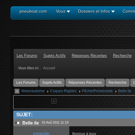
pneuboat.com
Vous
Dossiers et Infos
Comm
Les Forums
Sujets Actifs
Réponses Récentes
Recherche
Vous êtes ici :
Accueil
Les Forums
Sujets Actifs
Réponses Récentes
Recherche
C
Motonautisme
Coques Rigides
Pêche/Promenade
Belle ile
SUJET :
Belle ile
01 Aoû 2011 11:19
ymeule
Bonjour à tous