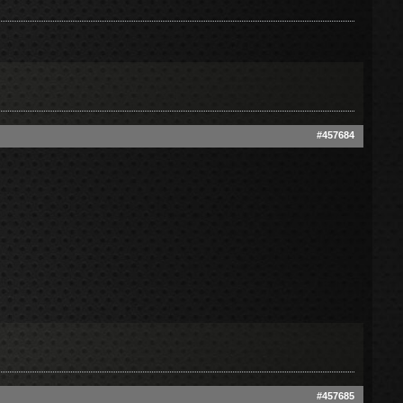
#457684
#457685