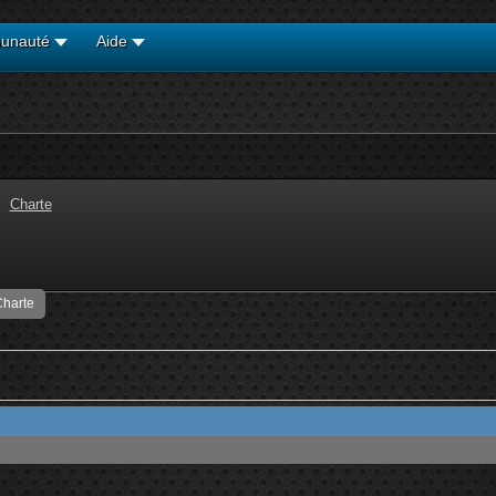
unauté
Aide
Charte
harte