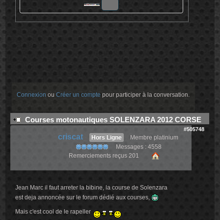
Connexion
ou
Créer un compte
pour participer à la conversation.
Courses motonautiques SOLENZARA 2012 CORSE
#505748
criscat
Hors Ligne
Membre platinium
Messages : 4558
Remerciements reçus 201
Jean Marc il faut arreter la bibine, la course de Solenzara
est deja annoncée sur le forum dédié aux courses,
Mais c'est cool de le rapeller