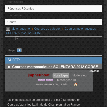
Sujets Actifs
Réponses Récentes
Recherche
Charte
Motonautisme
Courses de bateaux
Courses motonautiques
SOLENZARA 2012 CORSE
Page :
1
SUJET :
Courses motonautiques SOLENZARA 2012 CORSE
#505742
jmpneuboat
Hors Ligne
Modérateur
Messages : 781
Remerciements reçus 244
La fin de la saison se profile déjà et c’est à Solenzara en
Corse qu’aura lieu La finale du Championnat de France