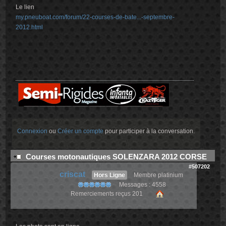
Le lien
my.pneuboat.com/forum/22-courses-de-bate...-septembre-
2012.html
Connexion
ou
Créer un compte
pour participer à la conversation.
Courses motonautiques SOLENZARA 2012 CORSE
#507202
criscat
Hors Ligne
Membre platinium
Messages : 4558
Remerciements reçus 201