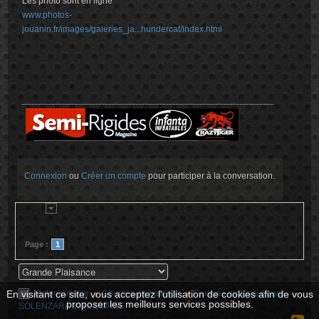
Les photo sont en ligne
www.photos-
jouanin.fr/images/galeries_ja...hundercat/index.html
Connexion
ou
Créer un compte
pour participer à la conversation.
Page :
1
En visitant ce site, vous acceptez l'utilisation de cookies afin de vous
Motonautisme
Courses de bateaux
Courses motonautiques
proposer les meilleurs services possibles.
SOLENZARA 2012 CORSE