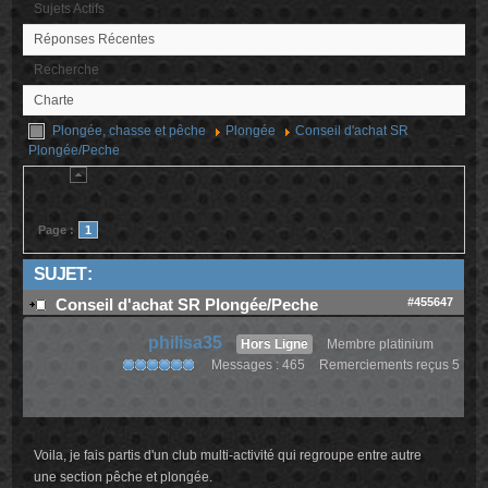
Sujets Actifs
Réponses Récentes
Recherche
Charte
Plongée, chasse et pêche
Plongée
Conseil d'achat SR
Plongée/Peche
Page :
1
SUJET :
#455647
Conseil d'achat SR Plongée/Peche
philisa35
Hors Ligne
Membre platinium
Messages : 465
Remerciements reçus 5
Voila, je fais partis d'un club multi-activité qui regroupe entre autre
une section pêche et plongée.