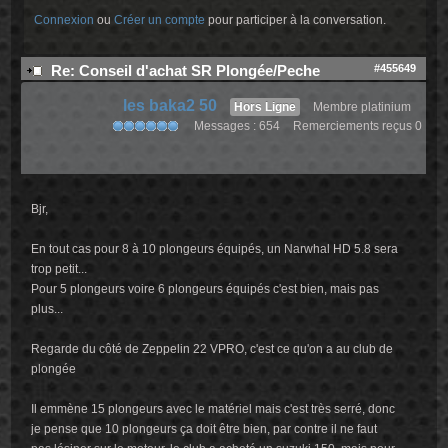
Connexion
ou
Créer un compte
pour participer à la conversation.
#455649
Re: Conseil d'achat SR Plongée/Peche
les baka2 50
Hors Ligne
Membre platinium
Messages : 654
Remerciements reçus 0
Bjr,
En tout cas pour 8 à 10 plongeurs équipés, un Narwhal HD 5.8 sera
trop petit...
Pour 5 plongeurs voire 6 plongeurs équipés c'est bien, mais pas
plus...
Regarde du côté de Zeppelin 22 VPRO, c'est ce qu'on a au club de
plongée
Il emmène 15 plongeurs avec le matériel mais c'est très serré, donc
je pense que 10 plongeurs ça doit être bien, par contre il ne faut