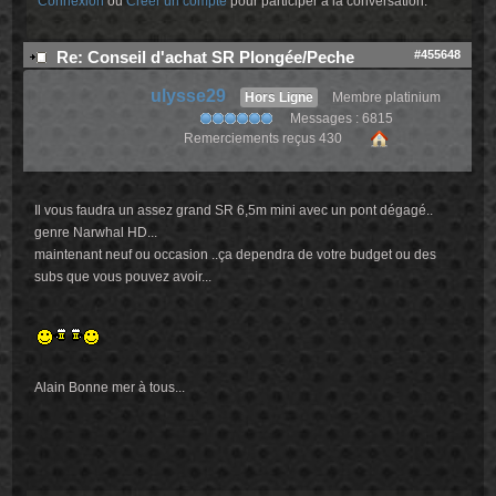
Connexion
ou
Créer un compte
pour participer à la conversation.
#455648
Re: Conseil d'achat SR Plongée/Peche
ulysse29
Hors Ligne
Membre platinium
Messages : 6815
Remerciements reçus 430
Il vous faudra un assez grand SR 6,5m mini avec un pont dégagé..
genre Narwhal HD...
maintenant neuf ou occasion ..ça dependra de votre budget ou des
subs que vous pouvez avoir...
Alain Bonne mer à tous...