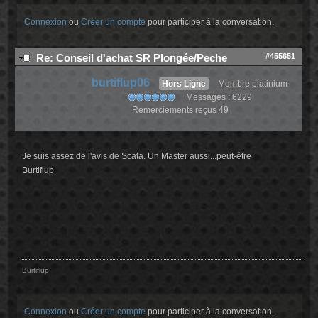
Connexion
ou
Créer un compte
pour participer à la conversation.
#455651
Re: Conseil d'achat SR Plongée/Peche
burtiflup06
Hors Ligne
Membre platinium
Messages : 6229
Remerciements reçus 49
Je suis assez de l'avis de Scata. Un Master aussi...peut-être
Burtiflup
Burtiflup
Connexion
ou
Créer un compte
pour participer à la conversation.