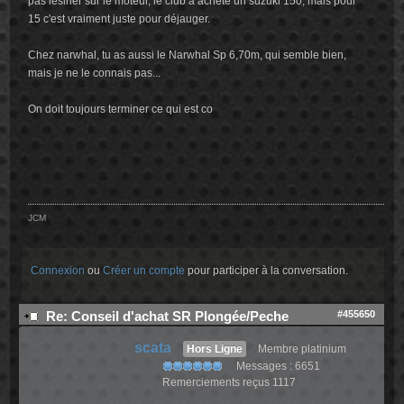
pas lésiner sur le moteur, le club a acheté un suzuki 150, mais pour
15 c'est vraiment juste pour déjauger.
Chez narwhal, tu as aussi le Narwhal Sp 6,70m, qui semble bien,
mais je ne le connais pas...
On doit toujours terminer ce qui est co
JCM
Connexion
ou
Créer un compte
pour participer à la conversation.
#455650
Re: Conseil d'achat SR Plongée/Peche
scata
Hors Ligne
Membre platinium
Messages : 6651
Remerciements reçus 1117