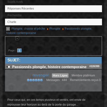
Sujets Actifs
Réponses Récentes
Recherche
Charte
Plongée, chasse et pêche
Plongée
Passionnés plongée,
histoire contemporaine
Page :
1
SUJET :
#226399
Passionnés plongée, histoire contemporaine
revenger
Hors Ligne
Membre platinium
Messages : 444
Remerciements reçus 0
Pour ceux qui, en ces temps pluvieux et ventés, ont envie de
repousser leur horizon au delà de la porte du garage...