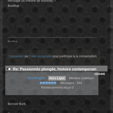
message (la mienne de réponse) ?
Burtiflup
Burtiflup
Connexion
ou
Créer un compte
pour participer à la conversation.
Re: Passionnés plongée, histoire contemporain
#226406
revenger
Hors Ligne
Membre platinium
Messages : 444
Remerciements reçus 0
Bonsoir Burti,