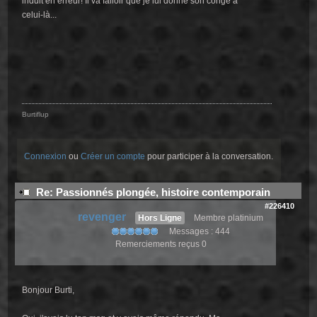
induit en erreur! Il va falloir que je lui donne son congé à
celui-là...
Burtiflup
Connexion
ou
Créer un compte
pour participer à la conversation.
Re: Passionnés plongée, histoire contemporain
#226410
revenger
Hors Ligne
Membre platinium
Messages : 444
Remerciements reçus 0
Bonjour Burti,