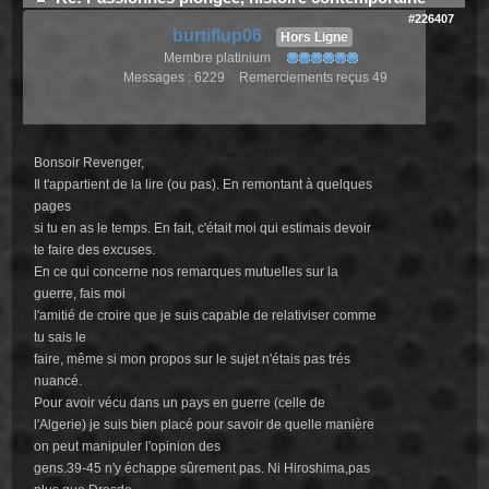
#226407
burtiflup06
Hors Ligne
Membre platinium
Messages : 6229
Remerciements reçus 49
Bonsoir Revenger,
Il t'appartient de la lire (ou pas). En remontant à quelques
pages
si tu en as le temps. En fait, c'était moi qui estimais devoir
te faire des excuses.
En ce qui concerne nos remarques mutuelles sur la
guerre, fais moi
l'amitié de croire que je suis capable de relativiser comme
tu sais le
faire, même si mon propos sur le sujet n'étais pas trés
nuancé.
Pour avoir vécu dans un pays en guerre (celle de
l'Algerie) je suis bien placé pour savoir de quelle manière
on peut manipuler l'opinion des
gens.39-45 n'y échappe sûrement pas. Ni Hiroshima,pas