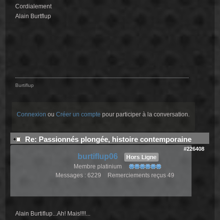
Cordialement
Alain Burtflup
Burtiflup
Connexion
ou
Créer un compte
pour participer à la conversation.
Re: Passionnés plongée, histoire contemporaine
#226408
burtiflup06
Hors Ligne
Membre platinium
Messages : 6229
Remerciements reçus 49
Alain Burtiflup...Ah! Mais!!!!...