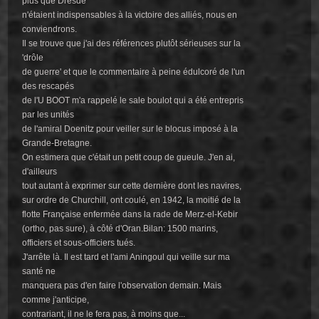
plus que Dresde
n'étaient indispensables à la victoire des alliés, nous en
conviendrons.
Il se trouve que j'ai des références plutôt sérieuses sur la
'drôle
de guerre' et que le commentaire à peine édulcoré de l'un
des rescapés
de l'U BOOT m'a rappelé le sale boulot qui a été entrepris
par les unités
de l'amiral Doenitz pour veiller sur le blocus imposé à la
Grande-Bretagne.
On estimera que c'était un petit coup de gueule. J'en ai,
d'ailleurs
tout autant à exprimer sur cette dernière dont les navires,
sur ordre de Churchill, ont coulé, en 1942, la moitié de la
flotte Française enfermée dans la rade de Merz-el-Kebir
(ortho, pas sure), à côté d'Oran.Bilan: 1500 marins,
officiers et sous-officiers tués.
J'arrête là. Il est tard et l'ami Aningoul qui veille sur ma
santé ne
manquera pas d'en faire l'observation demain. Mais
comme j'anticipe,
contrariant, il ne le fera pas, à moins que...