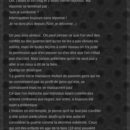
Oui, j'avais lu ton msg et y avais même répondu. Ma
réponse se terminait par :
'suis je pardonné ? '
Interrogation toujours sans réponse !
Je ne dors plus depuis
(Non, je déconne...)
Un peu plus sérieux...On peut penser ce que l'on veut des
conflits ou des guerres tant qu'on ne les a pas vécues ou
subies, mais de toutes façons à notre niveau on n'a juste
la permission que d'en pleurer ou d'en dire que l'on n'était
pas d'accord. Mais jamais prétendre qu'on ne veut pas y
aller si on nous a dit de la faire...
Quelqu'un disait que:
'La guerre est le massacre mutuel de pauvres gens qui ne
se connaissent pas au profit de gens qui eux, se
connaissent mais ne se massacrent pas'
Ce que l'on reproche aux individus ayant commis des
actions contraires aux règles, sur ordre, a toujours été
sujet a polémique.
L'histoire en est remplie, je pense qu'il ne faut pas s'arrêter
à une action particulière, plutôt qu'à une autre et
considérer la guerre comme la dernière extrémité. Ceux
qui ont des enfants en age de la faire (18 ans) peuvent