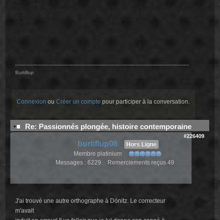
Burtiflup
Connexion
ou
Créer un compte
pour participer à la conversation.
Re: Passionnés plongée, histoire contemporaine
#226409
burtiflup06
Hors Ligne
Membre platinium
Messages : 6229
Remerciements reçus 49
J'ai trouvé une autre orthographe à Dönitz. Le correcteur
m'avait