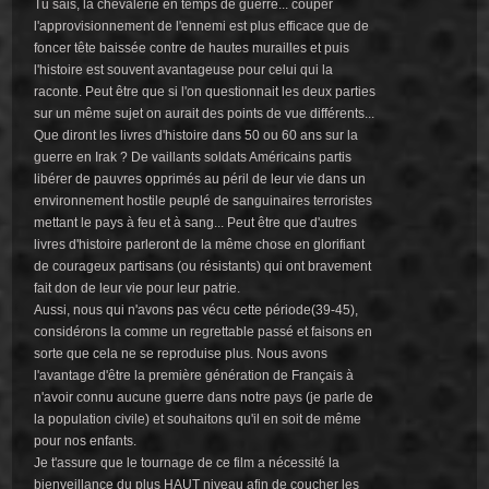
Tu sais, la chevalerie en temps de guerre... couper
l'approvisionnement de l'ennemi est plus efficace que de
foncer tête baissée contre de hautes murailles et puis
l'histoire est souvent avantageuse pour celui qui la
raconte. Peut être que si l'on questionnait les deux parties
sur un même sujet on aurait des points de vue différents...
Que diront les livres d'histoire dans 50 ou 60 ans sur la
guerre en Irak ? De vaillants soldats Américains partis
libérer de pauvres opprimés au péril de leur vie dans un
environnement hostile peuplé de sanguinaires terroristes
mettant le pays à feu et à sang... Peut être que d'autres
livres d'histoire parleront de la même chose en glorifiant
de courageux partisans (ou résistants) qui ont bravement
fait don de leur vie pour leur patrie.
Aussi, nous qui n'avons pas vécu cette période(39-45),
considérons la comme un regrettable passé et faisons en
sorte que cela ne se reproduise plus. Nous avons
l'avantage d'être la première génération de Français à
n'avoir connu aucune guerre dans notre pays (je parle de
la population civile) et souhaitons qu'il en soit de même
pour nos enfants.
Je t'assure que le tournage de ce film a nécessité la
bienveillance du plus HAUT niveau afin de coucher les