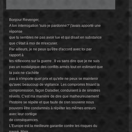
Bonjour Revenger,
A ton interrogation 'suis-je pardonné?' j'avais apporté une
réponse
que tu sembles ne pas avoir lue et qui disait en substance
que c'était à moi de m'excuser.
Par ailleurs, je ne peux qu'être d'accord avec toi par
rapport à
tes réflexions sur la guerre . Il va sans dire que je ne suis
pas un nostalgique des conflits armés tout en estimant que
la paix ne s'achète
pas à n'importe quel prix et qu'elle ne peux se maintenir
qu'avec beaucoup de vigilance. Les compromis frisant la
compromission, façon Daladier, conduisent à de sinistres
réveils. C'est ma manière de dire que malheureusement
l'histoire se répète et que faute de s'en souvenir nous
pouvons être condamnés à répéter les mêmes erreurs
avec leur cortège
de conséquences.
L'Europe est la meilleure garantie contre les risques du
passé. Mais