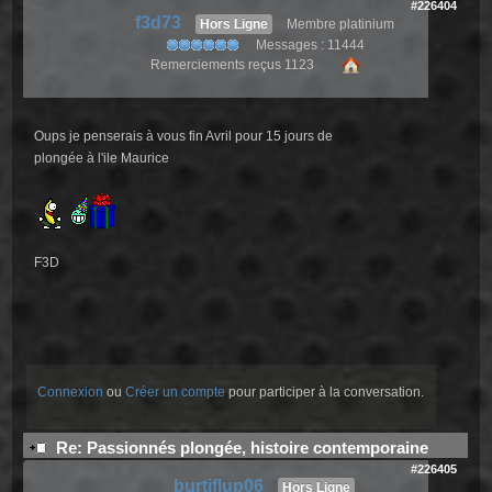
#226404
f3d73
Hors Ligne
Membre platinium
Messages : 11444
Remerciements reçus 1123
Oups je penserais à vous fin Avril pour 15 jours de
plongée à l'ile Maurice
F3D
Connexion
ou
Créer un compte
pour participer à la conversation.
Re: Passionnés plongée, histoire contemporaine
#226405
burtiflup06
Hors Ligne