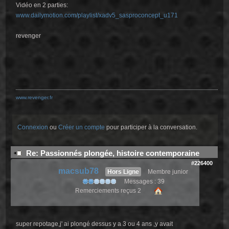
Vidéo en 2 parties:
www.dailymotion.com/playlist/xadv5_sasproconcept_u171
revenger
www.revenger.fr
Connexion
ou
Créer un compte
pour participer à la conversation.
Re: Passionnés plongée, histoire contemporaine
#226400
macsub78
Hors Ligne
Membre junior
Messages : 39
Remerciements reçus 2
super repotage,j' ai plongé dessus y a 3 ou 4 ans ,y avait