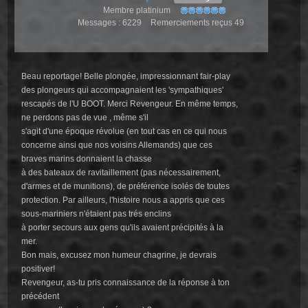
Membre platinium
Messages : 6229
Remerciements reçus 49
Beau reportage! Belle plongée, impressionnant fair-play
des plongeurs qui accompagnaient les 'sympathiques'
rescapés de l'U BOOT. Merci Revengeur. En même temps,
ne perdons pas de vue , même s'il
s'agit d'une époque révolue (en tout cas en ce qui nous
concerne ainsi que nos voisins Allemands) que ces
braves marins donnaient la chasse
à des bateaux de ravitaillement (pas nécessairement,
d'armes et de munitions), de préférence isolés de toutes
protection. Par ailleurs, l'histoire nous a appris que ces
sous-mariniers n'étaient pas trés enclins
à porter secours aux gens qu'ils avaient précipités à la
mer.
Bon mais, excusez mon humeur chagrine, je devrais
positiver!
Revengeur, as-tu pris connaissance de la réponse à ton
précédent