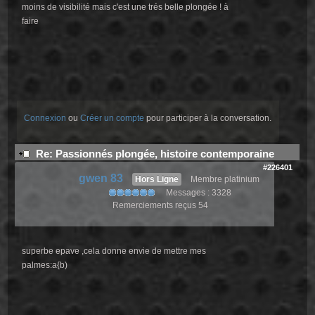
moins de visibilité mais c'est une trés belle plongée ! à
faire
Connexion
ou
Créer un compte
pour participer à la conversation.
Re: Passionnés plongée, histoire contemporaine
#226401
gwen 83
Hors Ligne
Membre platinium
Messages : 3328
Remerciements reçus 54
superbe epave ,cela donne envie de mettre mes
palmes:a{b)