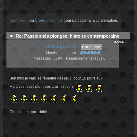
Connexion
ou
Créer un compte
pour participer à la conversation.
Re: Passionnés plongée, histoire contemporaine
#226402
christophe 22
Hors Ligne
Membre platinium
Messages : 8794
Remerciements reçus 0
Ben mloi je vais les remettre dès jeudi pour 10 jours aux
Maldives, avec plongées tous les jours
Christophe, hpa...ddict.