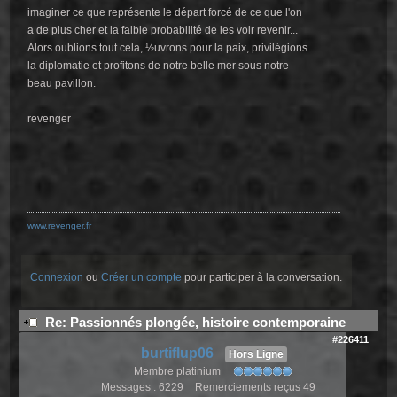
imaginer ce que représente le départ forcé de ce que l'on
a de plus cher et la faible probabilité de les voir revenir...
Alors oublions tout cela, ½uvrons pour la paix, privilégions
la diplomatie et profitons de notre belle mer sous notre
beau pavillon.
revenger
www.revenger.fr
Connexion
ou
Créer un compte
pour participer à la conversation.
Re: Passionnés plongée, histoire contemporaine
#226411
burtiflup06
Hors Ligne
Membre platinium
Messages : 6229
Remerciements reçus 49