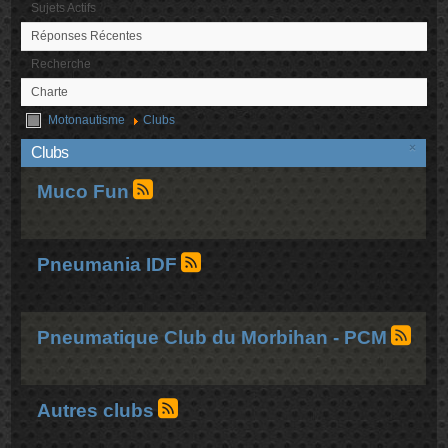
Sujets Actifs
Réponses Récentes
Recherche
Charte
Motonautisme
Clubs
×
Clubs
Muco Fun
Pneumania IDF
Pneumatique Club du Morbihan - PCM
Autres clubs