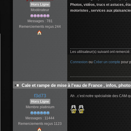
Hors Ligne
Photos, vidéos, trucs et astuces, éta
Modérateur
motoristes , services aux plaisancier
Messages : 781
Remerciements reçus 244
Les utilisateur(s) suivant ont remercié
Connexion
ou
Créer un compte
pour pa
Cale et rampe de mise à l'eau de France , infos, photo
f3d73
Ah ..c’est notre spécialiste des CAM qui
Hors Ligne
Membre platinium
Messages : 11444
Remerciements reçus 1123