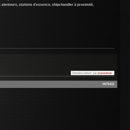
x alentours, stations d'essence, shipchandler à proximité,
Dernière édition: par
jmpneuboat
.
#675411