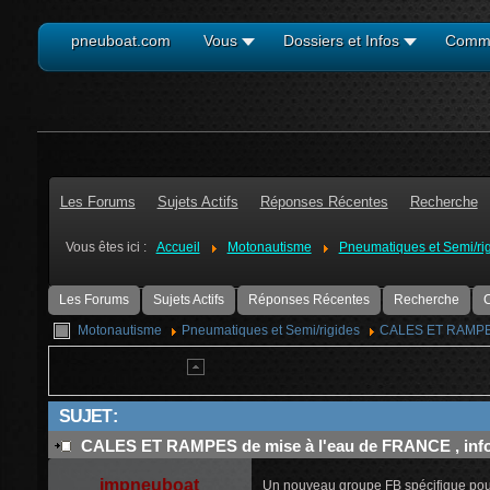
pneuboat.com
Vous
Dossiers et Infos
Comm
Les Forums
Sujets Actifs
Réponses Récentes
Recherche
Vous êtes ici :
Accueil
Motonautisme
Pneumatiques et Semi/ri
Les Forums
Sujets Actifs
Réponses Récentes
Recherche
C
Motonautisme
Pneumatiques et Semi/rigides
CALES ET RAMPES d
SUJET :
CALES ET RAMPES de mise à l'eau de FRANCE , infos
jmpneuboat
Un nouveau groupe FB spécifique pour 