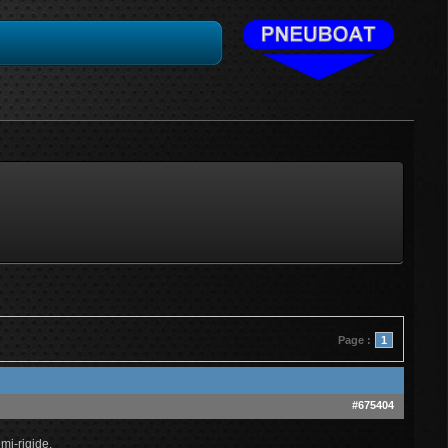
Page :
1
#675404
mi-rigide.