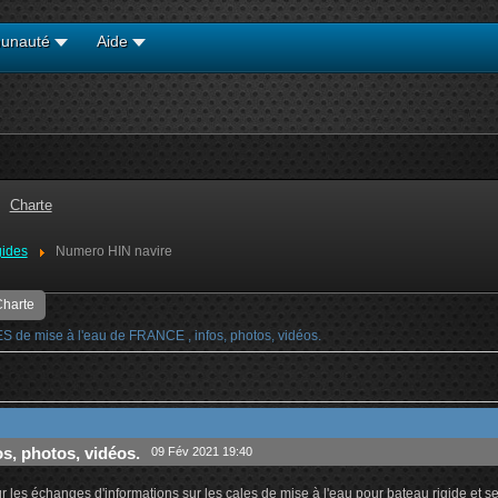
unauté
Aide
Charte
gides
Numero HIN navire
harte
e mise à l'eau de FRANCE , infos, photos, vidéos.
, photos, vidéos.
09 Fév 2021 19:40
les échanges d'informations sur les cales de mise à l'eau pour bateau rigide et se