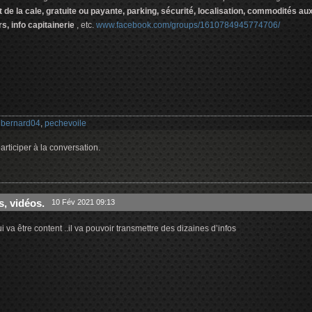
t de la cale, gratuite ou payante, parking, sécurité, localisation, commodités au
s, info capitainerie
, etc.
www.facebook.com/groups/1610784945774706/
:
bernard04
,
pechevoile
rticiper à la conversation.
s, vidéos.
10 Fév 2021 09:13
 va être content ..il va pouvoir transmettre des dizaines d’infos