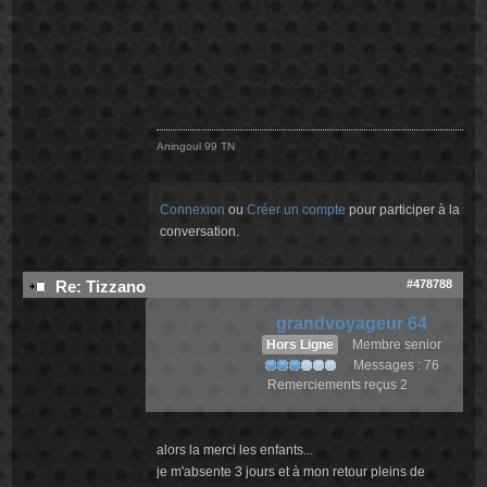
Aningoul 99 TN
Connexion
ou
Créer un compte
pour participer à la
conversation.
#478788
Re: Tizzano
grandvoyageur 64
Hors Ligne
Membre senior
Messages : 76
Remerciements reçus 2
alors la merci les enfants...
je m'absente 3 jours et à mon retour pleins de