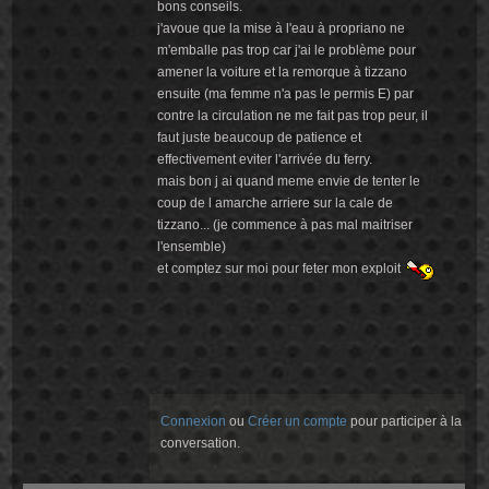
bons conseils.
j'avoue que la mise à l'eau à propriano ne
m'emballe pas trop car j'ai le problème pour
amener la voiture et la remorque à tizzano
ensuite (ma femme n'a pas le permis E) par
contre la circulation ne me fait pas trop peur, il
faut juste beaucoup de patience et
effectivement eviter l'arrivée du ferry.
mais bon j ai quand meme envie de tenter le
coup de l amarche arriere sur la cale de
tizzano... (je commence à pas mal maitriser
l'ensemble)
et comptez sur moi pour feter mon exploit
Connexion
ou
Créer un compte
pour participer à la
conversation.