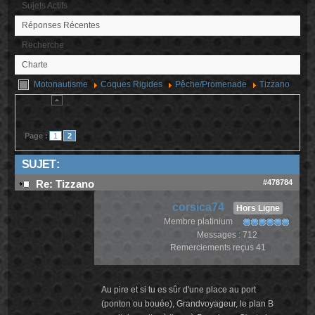
Sujets Actifs
Réponses Récentes
Recherche
Charte
Motonautisme
Coques Rigides
Pêche/Promenade
Tizzano
Page :
1
2
SUJET :
#478784
Re: Tizzano
corsica74
Hors Ligne
Membre platinium
Messages : 712
Remerciements reçus 41
Au pire et si tu es sûr d'une place au port
(ponton ou bouée), Grandvoyageur, le plan B