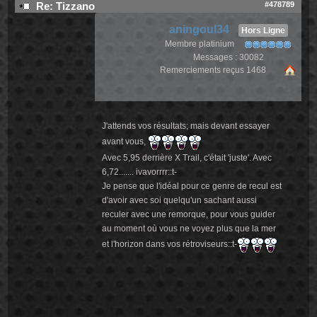
#478789
Re: Tizzano
aningoul34
Hors Ligne
Membre platinium
Messages : 30082
Remerciements reçus 1468
J'attends vos résultats; mais devant essayer
avant vous,
Avec 5,95 derrière X Trail, c'était 'juste'. Avec
6,72....... ivavorrrr::t-
Je pense que l'idéal pour ce genre de recul est
d'avoir avec soi quelqu'un sachant aussi
reculer avec une remorque, pour vous guider
au moment où vous ne voyez plus que la mer
et l'horizon dans vos rétroviseurs::t-