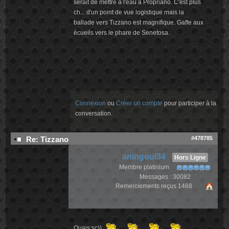
serait de mettre à l'eau à Propriano. C'est plus
ch... d'un point de vue logistique mais la
ballade vers Tizzano est magnifique. Gaffe aux
écueils vers le phare de Senetosa.
Connexion
ou
Créer un compte
pour participer à la
conversation.
#478785
Re: Tizzano
aningoul34
Hors Ligne
Membre platinium
Messages : 30082
Remerciements reçus 1468
Ouais:sc))