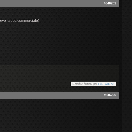
#646201
.
servé la doc commerciale)
Dernière édition: par
FLETCH170
.
#646226