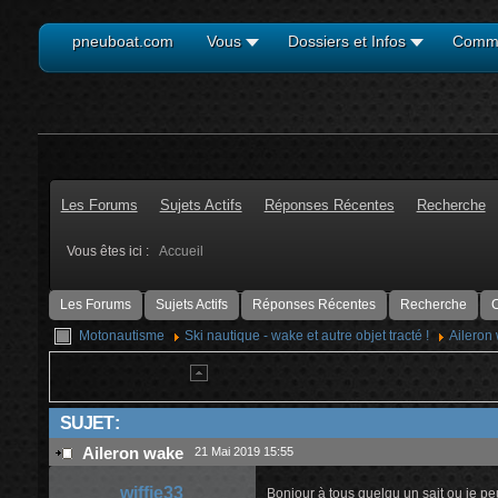
pneuboat.com
Vous
Dossiers et Infos
Comm
Les Forums
Sujets Actifs
Réponses Récentes
Recherche
Vous êtes ici :
Accueil
Les Forums
Sujets Actifs
Réponses Récentes
Recherche
C
Motonautisme
Ski nautique - wake et autre objet tracté !
Aileron
SUJET :
Aileron wake
21 Mai 2019 15:55
wiffie33
Bonjour à tous quelqu un sait ou je pe