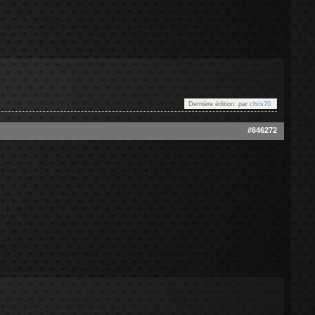
Dernière édition: par
chris70
.
#646272