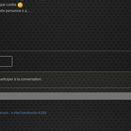
 par contre
lle personne n a ....
rticiper à la conversation.
essoi...n.htm?sectionid=4186