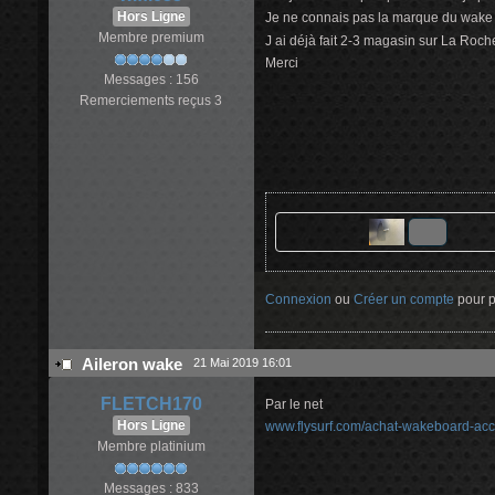
Hors Ligne
Je ne connais pas la marque du wake
Membre premium
J ai déjà fait 2-3 magasin sur La Roche
Merci
Messages : 156
Remerciements reçus 3
Connexion
ou
Créer un compte
pour pa
Aileron wake
21 Mai 2019 16:01
FLETCH170
Par le net
Hors Ligne
www.flysurf.com/achat-wakeboard-acc
Membre platinium
Messages : 833