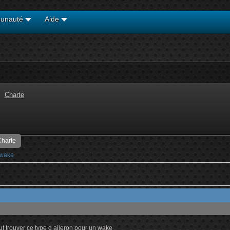
unauté
Aide
Charte
harte
 wake
ut trouver ce type d aileron pour un wake