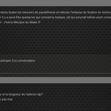
ndrais toutes les mesures de parallélisme et referais l'embase de fixation en résine
il y a peut-être quelqu'un qui connait la marque. (et qui pourrait même avoir con
 : c'est la Mecque du Wake !!!
rticiper à la conversation.
 et la longueur de l'aileron stp?
e pas mal.