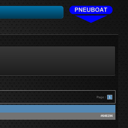
Page :
1
#646194