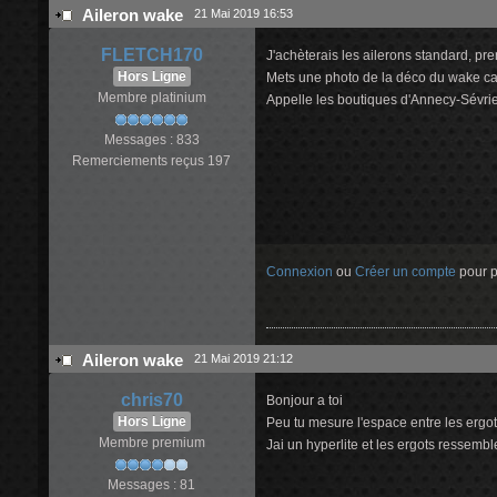
Aileron wake
21 Mai 2019 16:53
FLETCH170
J'achèterais les ailerons standard, pre
Hors Ligne
Mets une photo de la déco du wake car 
Membre platinium
Appelle les boutiques d'Annecy-Sévrier
Messages : 833
Remerciements reçus 197
Connexion
ou
Créer un compte
pour pa
Aileron wake
21 Mai 2019 21:12
chris70
Bonjour a toi
Hors Ligne
Peu tu mesure l'espace entre les ergots
Membre premium
Jai un hyperlite et les ergots ressembl
Messages : 81