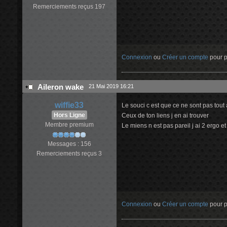
Remerciements reçus 197
Connexion
ou
Créer un compte
pour pa
Aileron wake
21 Mai 2019 16:21
wiffie33
Le souci c est que ce ne sont pas tout
Hors Ligne
Ceux de ton liens j en ai trouver
Membre premium
Le miens n est pas pareil j ai 2 ergo et
Messages : 156
Remerciements reçus 3
Connexion
ou
Créer un compte
pour pa