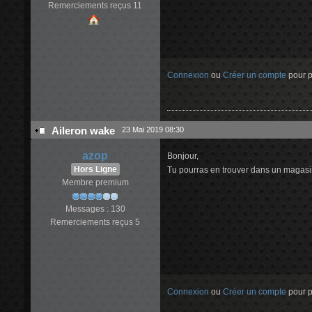
Remerciements reçus 11
Connexion
ou
Créer un compte
pour pa
Aileron wake
23 Mai 2019 08:30
azop
Bonjour,
Hors Ligne
Tu pourras en trouver dans un magasin d
Membre premium
Messages : 130
Remerciements reçus 5
Connexion
ou
Créer un compte
pour pa