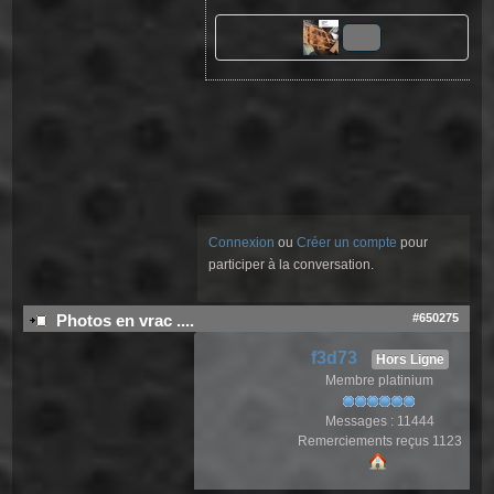
Connexion
ou
Créer un compte
pour
participer à la conversation.
#650275
Photos en vrac ....
f3d73
Hors Ligne
Membre platinium
Messages : 11444
Remerciements reçus 1123