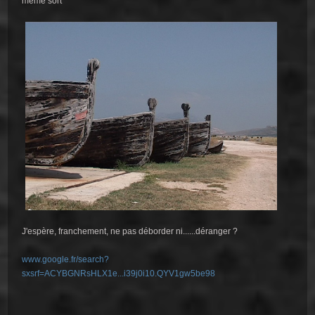
même sort
J'espère, franchement, ne pas déborder ni......déranger ?
www.google.fr/search?
sxsrf=ACYBGNRsHLX1e...i39j0i10.QYV1gw5be98