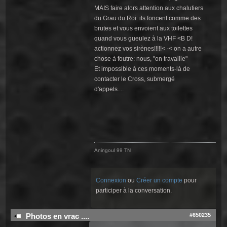
MAIS faire alors attention aux chalutiers
du Grau du Roi: ils foncent comme des
brutes et vous envoient aux toilettes
quand vous gueulez à la VHF <B D!
actionnez vos sirènes!!!!!< -< on a autre
chose à foutre: nous, "on travaille"
Et impossible à ces moments-là de
contacter le Cross, submergé
d'appels....
Aningoul 99 TN
Connexion
ou
Créer un compte
pour
participer à la conversation.
#650235
Photos en vrac ....