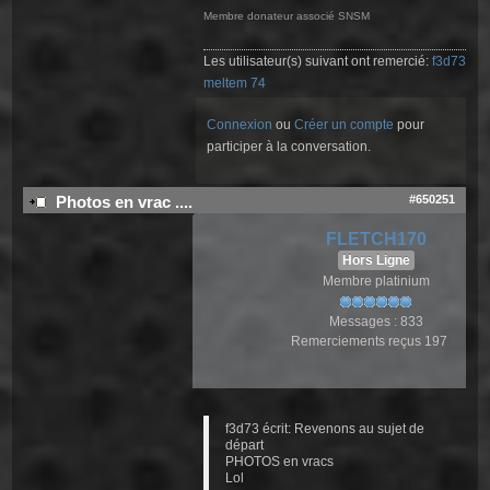
Membre donateur associé SNSM
Les utilisateur(s) suivant ont remercié:
f3d73
,
meltem 74
Connexion
ou
Créer un compte
pour
participer à la conversation.
#650251
Photos en vrac ....
FLETCH170
Hors Ligne
Membre platinium
Messages : 833
Remerciements reçus 197
f3d73 écrit: Revenons au sujet de
départ
PHOTOS en vracs
Lol