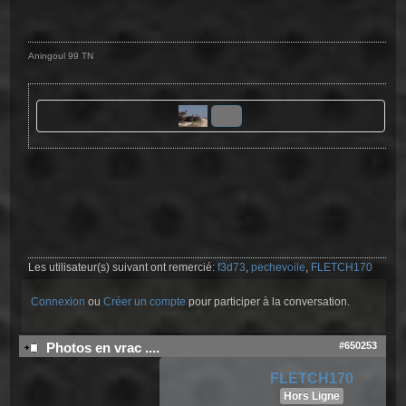
Aningoul 99 TN
Les utilisateur(s) suivant ont remercié:
f3d73
,
pechevoile
,
FLETCH170
Connexion
ou
Créer un compte
pour participer à la conversation.
#650253
Photos en vrac ....
FLETCH170
Hors Ligne