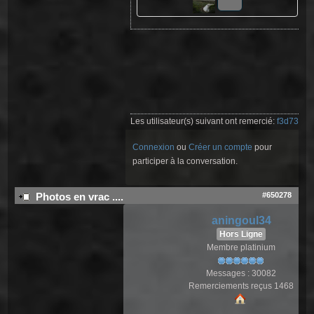
Les utilisateur(s) suivant ont remercié:
f3d73
Connexion
ou
Créer un compte
pour
participer à la conversation.
#650278
Photos en vrac ....
aningoul34
Hors Ligne
Membre platinium
Messages : 30082
Remerciements reçus 1468