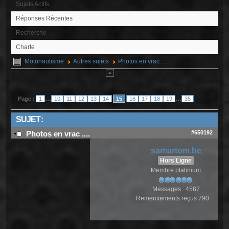
Sujets Actifs
Réponses Récentes
Recherche
Charte
Motonautisme
Autres sujets
Photos en vrac ....
...
...
Page :
1
10
11
12
13
14
15
16
17
18
19
35
SUJET :
#650192
Photos en vrac ....
samartom.be
Hors Ligne
Membre platinium
Messages : 4587
Remerciements reçus 790