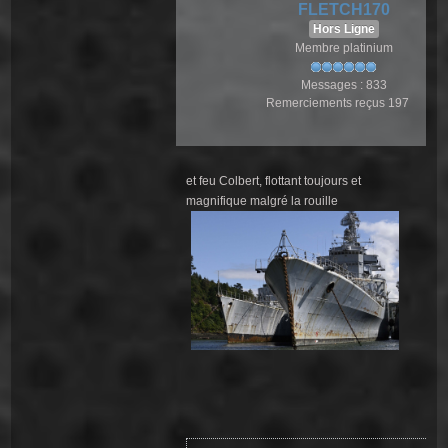
FLETCH170
Hors Ligne
Membre platinium
Messages : 833
Remerciements reçus 197
et feu Colbert, flottant toujours et
magnifique malgré la rouille