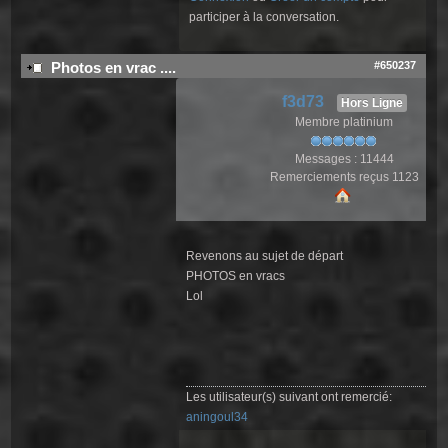
participer à la conversation.
#650237
Photos en vrac ....
f3d73
Hors Ligne
Membre platinium
Messages : 11444
Remerciements reçus 1123
Revenons au sujet de départ
PHOTOS en vracs
Lol
Les utilisateur(s) suivant ont remercié:
aningoul34