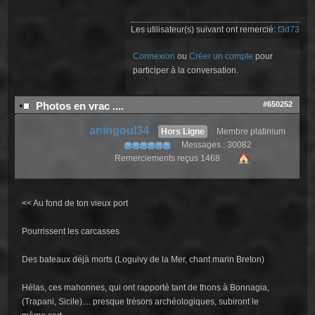
Les utilisateur(s) suivant ont remercié:
f3d73
Connexion
ou
Créer un compte
pour
participer à la conversation.
#650252
Photos en vrac ....
aningoul34
Hors Ligne
Membre platinium
Messages : 30082
Remerciements reçus 1468
<< Au fond de ton vieux port
Pourrissent les carcasses
Des bateaux déjà morts (Loguivy de la Mer, chant marin Breton)
Hélas, ces mahonnes, qui ont rapporté tant de thons à Bonnagia,
(Trapani, Sicile).... presque trésors archéologiques, subiront le