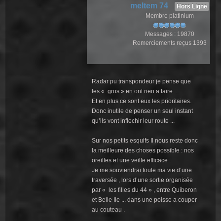
meltem 74
Hors Ligne
Membre platinium
Messages : 19870
Remerciements reçus 1393
Radar pu transpondeur je pense que
les « gros » en ont rien a faire ...
Et en plus ce sont eux les prioritaires.
Donc inutile de penser un seul instant
qu’ils vont inflechir leur route ...
Sur nos petits esquifs Il nous reste donc
la meilleure des choses possible : nos
oreilles et une veille efficace .
Je me souviendrai toute ma vie d’une
traversée , lors d’une sortie organisée
par « les filles du 44 » , entre Quiberon
et Belle Ile ... dans une poisse a couper
au couteau .