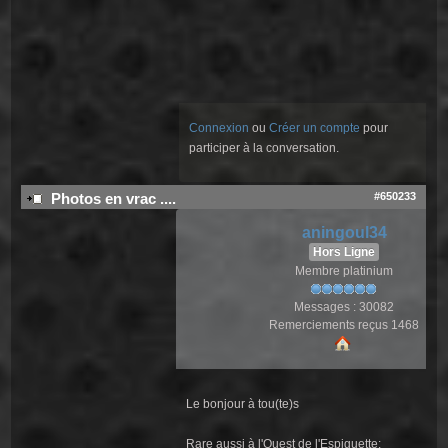
Connexion
ou
Créer un compte
pour
participer à la conversation.
#650233
Photos en vrac ....
aningoul34
Hors Ligne
Membre platinium
Messages : 30082
Remerciements reçus 1468
Le bonjour à tou(te)s
Rare aussi à l'Ouest de l'Espiguette: