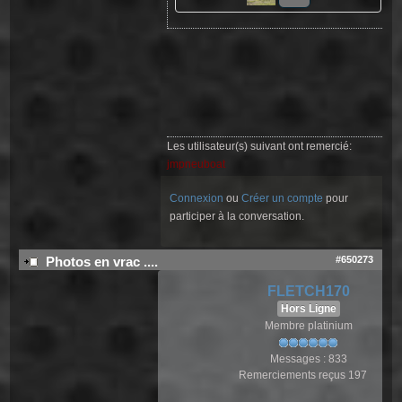
Les utilisateur(s) suivant ont remercié:
jmpneuboat
Connexion
ou
Créer un compte
pour
participer à la conversation.
#650273
Photos en vrac ....
FLETCH170
Hors Ligne
Membre platinium
Messages : 833
Remerciements reçus 197