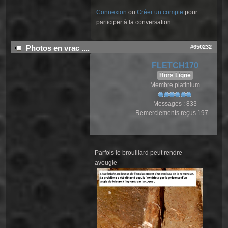
Connexion
ou
Créer un compte
pour
participer à la conversation.
#650232
Photos en vrac ....
FLETCH170
Hors Ligne
Membre platinium
Messages : 833
Remerciements reçus 197
Parfois le brouillard peut rendre
aveugle