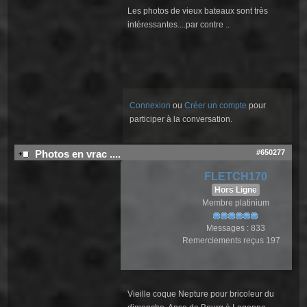
Les photos de vieux bateaux sont très
intéressantes....par contre ..
Connexion
ou
Créer un compte
pour
participer à la conversation.
#650277
Photos en vrac ....
FLETCH170
Hors Ligne
Membre platinium
Messages : 833
Remerciements reçus 197
Vieille coque Nepture pour bricoleur du