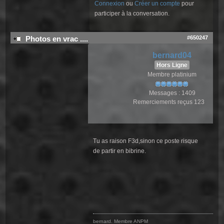
Connexion
ou
Créer un compte
pour
participer à la conversation.
#650247
Photos en vrac ....
bernard04
Hors Ligne
Membre platinium
Messages : 1409
Remerciements reçus 123
Tu as raison F3d,sinon ce poste risque
de partir en bibrine.
bernard. Membre ANPM