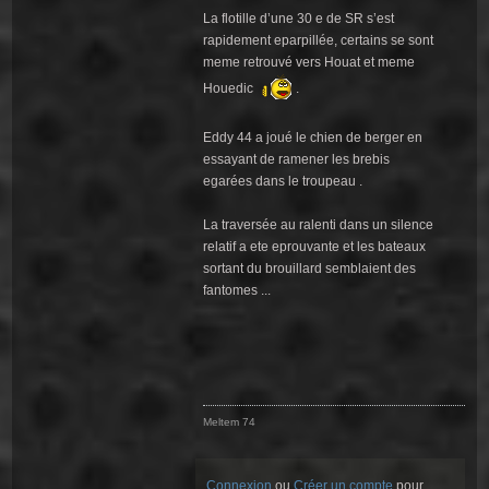
La flotille d’une 30 e de SR s’est
rapidement eparpillée, certains se sont
meme retrouvé vers Houat et meme
Houedic
.
Eddy 44 a joué le chien de berger en
essayant de ramener les brebis
egarées dans le troupeau .
La traversée au ralenti dans un silence
relatif a ete eprouvante et les bateaux
sortant du brouillard semblaient des
fantomes ...
Meltem 74
Connexion
ou
Créer un compte
pour