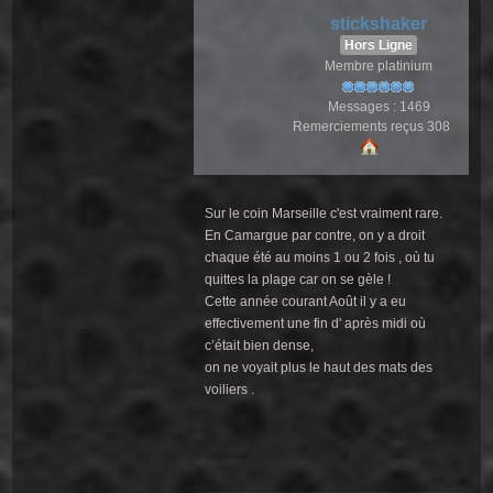
stickshaker
Hors Ligne
Membre platinium
Messages : 1469
Remerciements reçus 308
Sur le coin Marseille c'est vraiment rare.
En Camargue par contre, on y a droit
chaque été au moins 1 ou 2 fois , où tu
quittes la plage car on se gèle !
Cette année courant Août il y a eu
effectivement une fin d' après midi où
c’était bien dense,
on ne voyait plus le haut des mats des
voiliers .