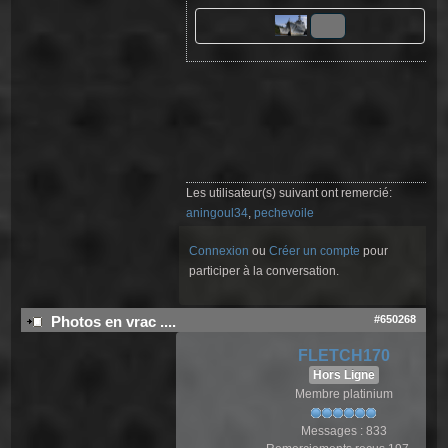
Les utilisateur(s) suivant ont remercié:
aningoul34
,
pechevoile
Connexion
ou
Créer un compte
pour
participer à la conversation.
#650268
Photos en vrac ....
FLETCH170
Hors Ligne
Membre platinium
Messages : 833