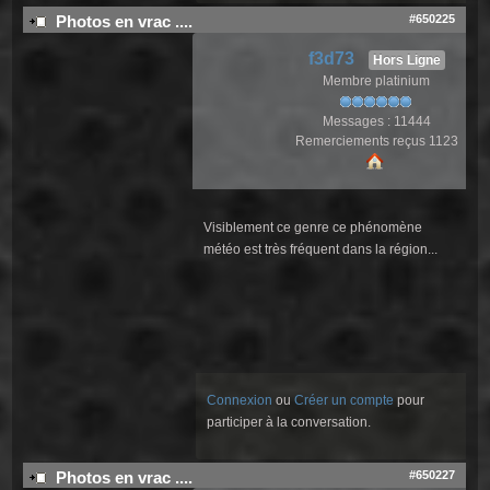
#650225
Photos en vrac ....
f3d73
Hors Ligne
Membre platinium
Messages : 11444
Remerciements reçus 1123
Visiblement ce genre ce phénomène
météo est très fréquent dans la région...
Connexion
ou
Créer un compte
pour
participer à la conversation.
#650227
Photos en vrac ....