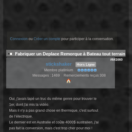
Connexion
ou
Créer un compte
pour participer à la conversation.
Fabriquer un Deplace Remorque à Bateau tout terrain
#641660
stickshaker
Hors Ligne
Membre platinium
Messages : 1469
Remerciements reçus 308
Oui, j'avais tapé un truc du même genre pour trouver le
1er, dont j'ai mis la vidéo.
Mais il n'y a pas grand chose en thermique, c'est surtout
de l’électrique.
Le dernier est en Australie et coûte 4000$ australien, j'ai
pas fait la conversion, mais c'est trop cher pour moi !