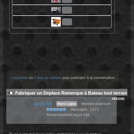
Connexion
ou
Créer un compte
pour participer à la conversation.
Fabriquer un Deplace Remorque à Bateau tout terrain
#641590
guyp.be
Hors Ligne
Membre platinium
Messages : 2213
Remerciements reçus 438