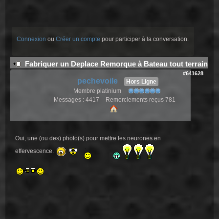
Connexion
ou
Créer un compte
pour participer à la conversation.
Fabriquer un Deplace Remorque à Bateau tout terrain
#641628
pechevoile
Hors Ligne
Membre platinium
Messages : 4417
Remerciements reçus 781
Oui, une (ou des) photo(s) pour mettre les neurones en
effervescence.