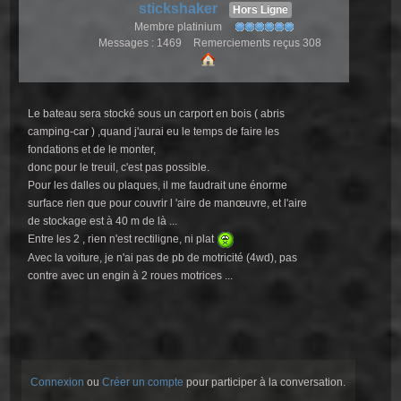
stickshaker
Hors Ligne
Membre platinium
Messages : 1469
Remerciements reçus 308
Le bateau sera stocké sous un carport en bois ( abris
camping-car ) ,quand j'aurai eu le temps de faire les
fondations et de le monter,
donc pour le treuil, c'est pas possible.
Pour les dalles ou plaques, il me faudrait une énorme
surface rien que pour couvrir l 'aire de manœuvre, et l'aire
de stockage est à 40 m de là ...
Entre les 2 , rien n'est rectiligne, ni plat
Avec la voiture, je n'ai pas de pb de motricité (4wd), pas
contre avec un engin à 2 roues motrices ...
Connexion
ou
Créer un compte
pour participer à la conversation.