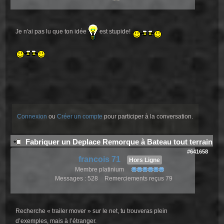
Je n'ai pas lu que ton idée
est stupide!
Connexion
ou
Créer un compte
pour participer à la conversation.
Fabriquer un Deplace Remorque à Bateau tout terrain
#641658
francois 71
Hors Ligne
Membre platinium
Messages : 528
Remerciements reçus 79
Recherche « trailer mover » sur le net, tu trouveras plein
d’exemples, mais à l’étranger.