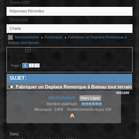
Sujets Actifs
Réponses Récentes
Recherche
Charte
Motonautisme
Remorque
Fabriquer un Deplace Remorque à
Bateau tout terrain
Page :
1
2
3
SUJET :
Fabriquer un Deplace Remorque à Bateau tout terrain
#641589
stickshaker
Hors Ligne
Membre platinium
Messages : 1469
Remerciements reçus 308
Salut,