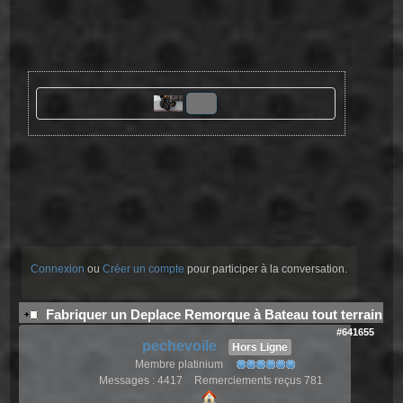
Connexion
ou
Créer un compte
pour participer à la conversation.
Fabriquer un Deplace Remorque à Bateau tout terrain
#641655
pechevoile
Hors Ligne
Membre platinium
Messages : 4417
Remerciements reçus 781