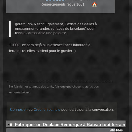
Remerciements reçus 1061
gerard_dp76 écrit: Egalement, il existe des dalles à
engazonner (grandes surfaces de bricolage) pour
rendre carrossable une pelouse .
+1000 , ce sera déjà plus efficace! sans labourer le
terrain!! (et elles existent pour le gravier...)
Ne fais rien et tu auras des amis, fais quelque chose tu auras des
ennemis jaloux!
Connexion
ou
Créer un compte
pour participer à la conversation.
Fabriquer un Deplace Remorque à Bateau tout terrain
#641649