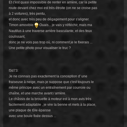
Et c'est quasi impossible de renter en arrière, car la petite
route devant chez moi est très étroite (on ne se croise pas
à 2 voitures), très pentu,
et donc avec très peu de dégagement pour s'aligner.
Timon amovible
Ouais... je vais y réfléchir, mais ma
Nautilus à une traverse arrière basculante, et des feux
coulissant,
donc je ne vois pas trop où, ni comment je le fixerais ...
Une petite photo pour visualiser le truc ?
f3d73:
Je ne connais pas exactement la conception d' une
fraiseuse à neige, mais je suppose que c'est toujours le
même principe avec un entraînement par courroie ou
chaîne, et une marche avant / arrière.
Le châssis de la brouette à moteur est à mon avis très
facilement adaptable , je vire la benne et mets à la place,
une plaque de tôle épaisse
avec une boule fixée dessus ...