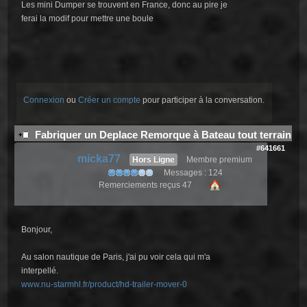
Les mini Dumper se trouvent en France, donc au pire je
ferai la modif pour mettre une boule
Connexion
ou
Créer un compte
pour participer à la conversation.
Fabriquer un Deplace Remorque à Bateau tout terrain
#641661
micka77
Hors Ligne
Membre premium
Messages : 124
Remerciements reçus 47
Bonjour,
Au salon nautique de Paris, j'ai pu voir cela qui m'a
interpellé.
www.nu-starmhl.fr/product/hd-trailer-mover-0