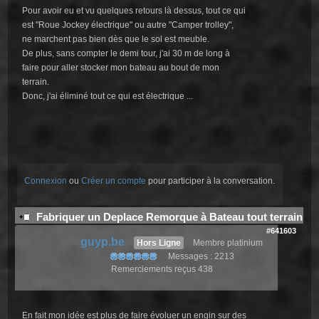
Pour avoir eu et vu quelques retours là dessus, tout ce qui
est "Roue Jockey électrique" ou autre "Camper trolley",
ne marchent pas bien dès que le sol est meuble.
De plus, sans compter le demi tour, j'ai 30 m de long à
faire pour aller stocker mon bateau au bout de mon
terrain.
Donc, j'ai éliminé tout ce qui est électrique ...
Connexion
ou
Créer un compte
pour participer à la conversation.
Fabriquer un Deplace Remorque à Bateau tout terrain
#641603
guyp.be
Hors Ligne
Membre platinium
Messages : 2213
Remerciements reçus 438
En fait mon idée est plus de faire évoluer un engin sur des