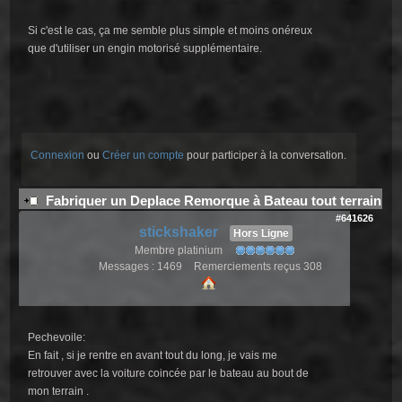
Si c'est le cas, ça me semble plus simple et moins onéreux
que d'utiliser un engin motorisé supplémentaire.
Connexion
ou
Créer un compte
pour participer à la conversation.
Fabriquer un Deplace Remorque à Bateau tout terrain
#641626
stickshaker
Hors Ligne
Membre platinium
Messages : 1469
Remerciements reçus 308
Pechevoile:
En fait , si je rentre en avant tout du long, je vais me
retrouver avec la voiture coincée par le bateau au bout de
mon terrain .