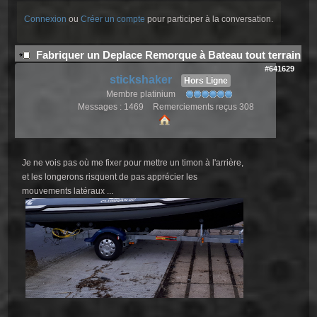
Connexion
ou
Créer un compte
pour participer à la conversation.
Fabriquer un Deplace Remorque à Bateau tout terrain
#641629
stickshaker
Hors Ligne
Membre platinium
Messages : 1469
Remerciements reçus 308
Je ne vois pas où me fixer pour mettre un timon à l'arrière,
et les longerons risquent de pas apprécier les
mouvements latéraux ...