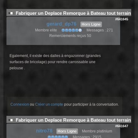
Fabriquer un Deplace Remorque à Bateau tout terrain
#641645
gerard_dp76
Hors Ligne
Membre elite
Messages : 271
Remerciements reçus 50
Egalement, il existe des dalles à engazonner (grandes
surfaces de bricolage) pour rendre carrossable une
pelouse .
Connexion
ou
Créer un compte
pour participer à la conversation.
Fabriquer un Deplace Remorque à Bateau tout terrain
#641647
nitro78
Hors Ligne
Membre platinium
Messages : 2915