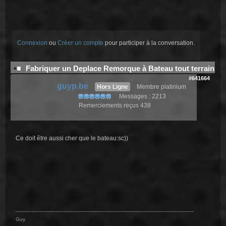
Connexion
ou
Créer un compte
pour participer à la conversation.
Fabriquer un Deplace Remorque à Bateau tout terrain
#641664
guyp.be
Hors Ligne
Membre platinium
Messages : 2213
Remerciements reçus 438
Ce doit être aussi cher que le bateau:sc))
Guy