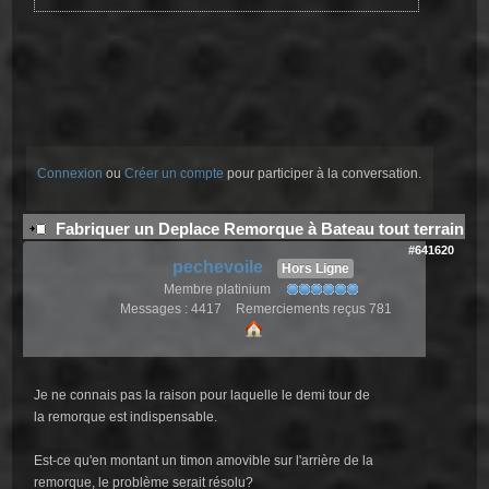
Connexion
ou
Créer un compte
pour participer à la conversation.
Fabriquer un Deplace Remorque à Bateau tout terrain
#641620
pechevoile
Hors Ligne
Membre platinium
Messages : 4417
Remerciements reçus 781
Je ne connais pas la raison pour laquelle le demi tour de
la remorque est indispensable.
Est-ce qu'en montant un timon amovible sur l'arrière de la
remorque, le problème serait résolu?