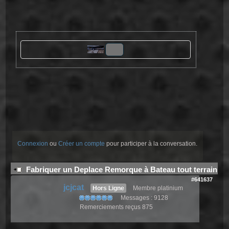
Connexion
ou
Créer un compte
pour participer à la conversation.
Fabriquer un Deplace Remorque à Bateau tout terrain
#641637
jcjcat
Hors Ligne
Membre platinium
Messages : 9128
Remerciements reçus 875