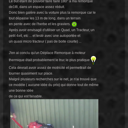
Le but étant de pouvoir faire faire 180° à ma remorque
de1t8, dans un espace assez réduit.
Donc bien galère avec la voiture plus la remorque car le
tout dépasse les 13 m de long, dans un terrain
en pente avec de l'herbe et les graviers.
Après avoir envisagé d'utiliser un Quad, un Tracteur, un
petit 4x4, etc ... et testé avec une autoportée et
un quasi micro tracteur ( pas de boite courte) ...
J'en ai conclu qu'un Déplace Remorque à moteur
thermique était probablement le truc le plus pratique
Cela devrait avoir assez de motricité et permettrait de
tourner quasiment sur place.
Malgré plusieurs recherches sur le net, je n'ai trouvé que
ce modèle ( aucune idée du prix) qui donne tout de même
une bonne idée
de ce qui est faisable.