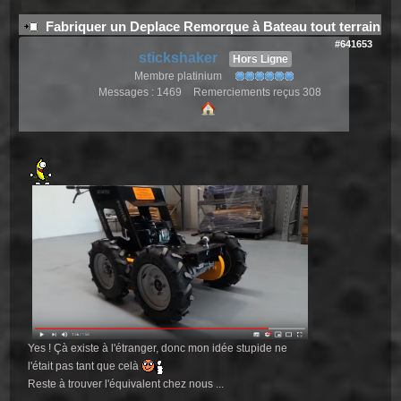
Fabriquer un Deplace Remorque à Bateau tout terrain
#641653
stickshaker
Hors Ligne
Membre platinium
Messages : 1469
Remerciements reçus 308
Yes ! Çà existe à l'étranger, donc mon idée stupide ne
l'était pas tant que celà
Reste à trouver l'équivalent chez nous ...