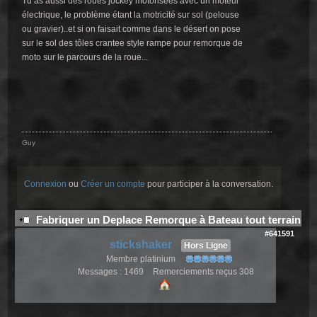
Tu as aussi des roues jockey motorisées avec un moteur
électrique, le problème étant la motricité sur sol (pelouse
ou gravier)..et si on faisait comme dans le désert on pose
sur le sol des tôles crantee style rampe pour remorque de
moto sur le parcours de la roue...
Guy
Connexion
ou
Créer un compte
pour participer à la conversation.
Fabriquer un Deplace Remorque à Bateau tout terrain
#641591
stickshaker
Hors Ligne
Membre platinium
Messages : 1469
Remerciements reçus 308