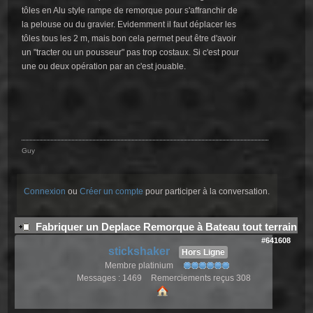
tôles en Alu style rampe de remorque pour s'affranchir de
la pelouse ou du gravier. Evidemment il faut déplacer les
tôles tous les 2 m, mais bon cela permet peut être d'avoir
un "tracter ou un pousseur" pas trop costaux. Si c'est pour
une ou deux opération par an c'est jouable.
Guy
Connexion
ou
Créer un compte
pour participer à la conversation.
Fabriquer un Deplace Remorque à Bateau tout terrain
#641608
stickshaker
Hors Ligne
Membre platinium
Messages : 1469
Remerciements reçus 308