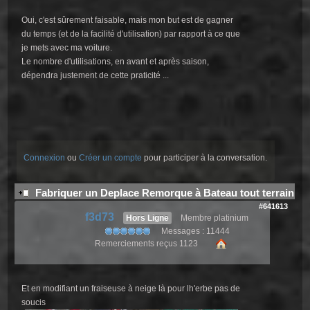
Oui, c'est sûrement faisable, mais mon but est de gagner
du temps (et de la facilité d'utilisation) par rapport à ce que
je mets avec ma voiture.
Le nombre d'utilisations, en avant et après saison,
dépendra justement de cette praticité ...
Connexion
ou
Créer un compte
pour participer à la conversation.
Fabriquer un Deplace Remorque à Bateau tout terrain
#641613
f3d73
Hors Ligne
Membre platinium
Messages : 11444
Remerciements reçus 1123
Et en modifiant un fraiseuse à neige là pour lh'erbe pas de
soucis