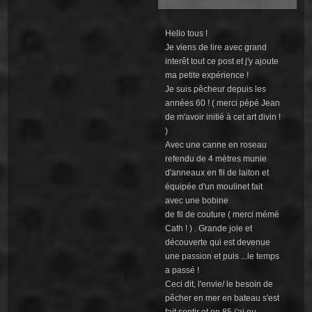
Hello tous !
Je viens de lire avec grand
interêt tout ce post et j'y ajoute
ma petite expérience !
Je suis pêcheur depuis les
années 60 ! ( merci pépé Jean
de m'avoir initié à cet art divin !
)
Avec une canne en roseau
refendu de 4 mètres munie
d'anneaux en fil de laiton et
équipée d'un moulinet fait
avec une bobine
de fil de couture ( merci mémé
Cath ! ) . Grande joie et
découverte qui est devenue
une passion et puis ...le temps
a passé !
Ceci dit, l'envie/ le besoin de
pêcher en mer en bateau s'est
fait sentir et en 85 j'ai eu