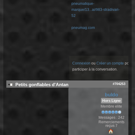
pneumatique-
marque/13...ai/983-stradivari-
52
pneumag.com
Connexion
ou
Créer un compte
pour
participer à la conversation.
#704253
Petits gonflables d'Antan
buldo
Hors Ligne
Membre elite
Messages : 242
Remerciements
reçus 7