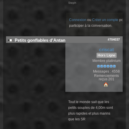
Steph
Connexion
ou
Créer un compte
pour
participer à la conversation.
#704037
Petits gonflables d'Antan
criscat
Hors Ligne
Membre platinium
Messages : 4558
Remerciements
reçus 201
Tout le monde sait que les
petits souples de 4,00m sont
plus rapides et plus marins
que les SR