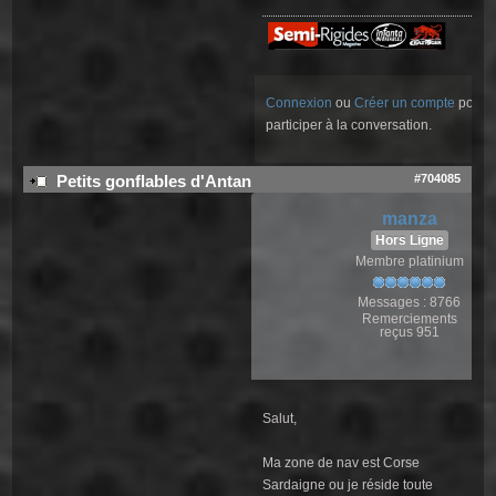
Connexion
ou
Créer un compte
pour
participer à la conversation.
#704085
Petits gonflables d'Antan
manza
Hors Ligne
Membre platinium
Messages : 8766
Remerciements
reçus 951
Salut,
Ma zone de nav est Corse
Sardaigne ou je réside toute