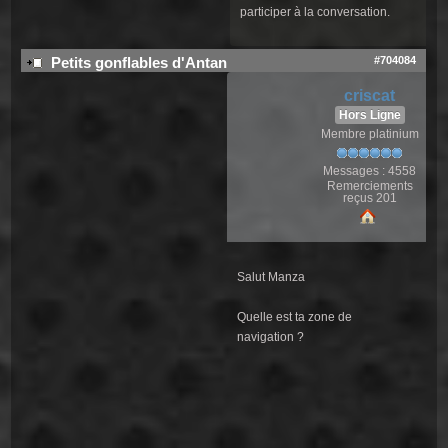
participer à la conversation.
#704084
Petits gonflables d'Antan
criscat
Hors Ligne
Membre platinium
Messages : 4558
Remerciements
reçus 201
Salut Manza
Quelle est ta zone de
navigation ?