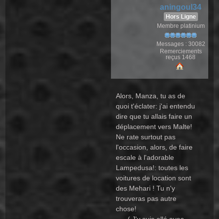
aningoul34
Hors Ligne
Membre platinium
Messages : 30082
Remerciements
reçus 1468
Alors, Manza, tu as de
quoi t'éclater: j'ai entendu
dire que tu allais faire un
déplacement vers Malte!
Ne rate surtout pas
l'occasion, alors, de faire
escale à l'adorable
Lampedusa!: toutes les
voitures de location sont
des Mehari ! Tu n'y
trouveras pas autre
chose!
( J'y suis allé avec