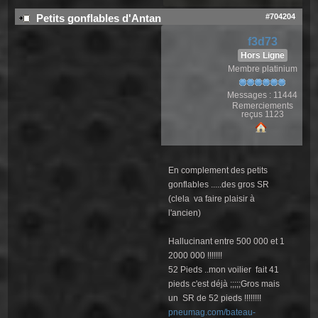
#704204
Petits gonflables d'Antan
f3d73
Hors Ligne
Membre platinium
Messages : 11444
Remerciements
reçus 1123
En complement des petits
gonflables .....des gros SR
(clela va faire plaisir à
l'ancien)
Hallucinant entre 500 000 et 1
2000 000 !!!!!!!
52 Pieds ..mon voilier fait 41
pieds c'est déjà ;;;;;Gros mais
un SR de 52 pieds !!!!!!!!
pneumag.com/bateau-