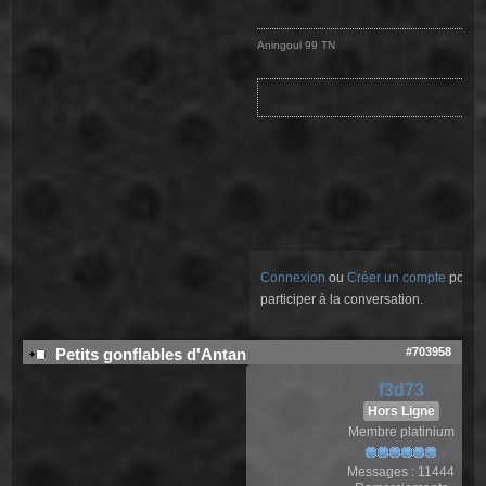
Aningoul 99 TN
Connexion
ou
Créer un compte
pour
participer à la conversation.
#703958
Petits gonflables d'Antan
f3d73
Hors Ligne
Membre platinium
Messages : 11444