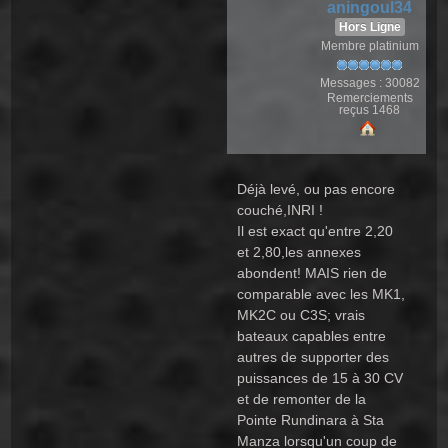
aningoul34
Hors Ligne
Membre platinium
Messages : 30082
Remerciements
reçus 1468
Déjà levé, ou pas encore
couché,INRI !
Il est exact qu'entre 2,20
et 2,80,les annexes
abondent! MAIS rien de
comparable avec les MK1,
MK2C ou C3S; vrais
bateaux capables entre
autres de supporter des
puissances de 15 à 30 CV
et de remonter de la
Pointe Rundinara à Sta
Manza lorsqu'un coup de