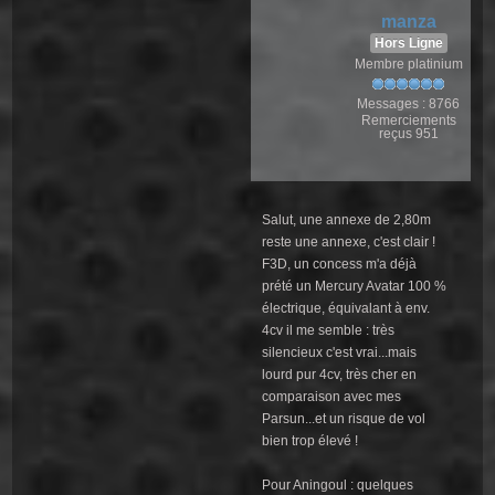
manza
Hors Ligne
Membre platinium
Messages : 8766
Remerciements
reçus 951
Salut, une annexe de 2,80m
reste une annexe, c'est clair !
F3D, un concess m'a déjà
prété un Mercury Avatar 100 %
électrique, équivalant à env.
4cv il me semble : très
silencieux c'est vrai...mais
lourd pur 4cv, très cher en
comparaison avec mes
Parsun...et un risque de vol
bien trop élevé !
Pour Aningoul : quelques