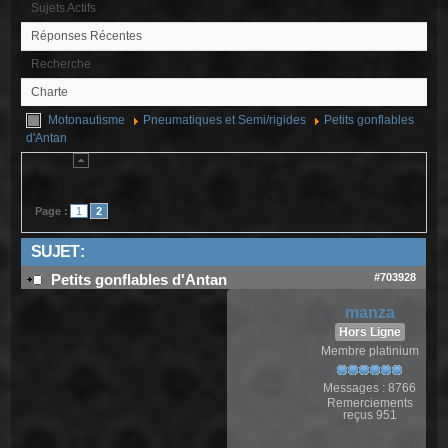
Sujets Actifs
Réponses Récentes
Recherche
Charte
Motonautisme
Pneumatiques et Semi/rigides
Petits gonflables
d'Antan
Page :
1
2
SUJET :
#703928
Petits gonflables d'Antan
manza
Hors Ligne
Membre platinium
Messages : 8766
Remerciements
reçus 951