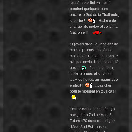
l'année coté italien...sauf
pendant quelques jours
encore le Sud de la Thailande,
superbe !
Histoire de
changer de météo et de fuir la
Macronie !!
Si j'avais dix ou quinze ans de
moins...j'aurais acheté une
maison en Thailande...mais je
n'ai pas envie d'etre malade là
bas !!
Pour le bateau,
jetski, plongée et survol en
ULM ou hélico, un magnifique
endroit !
...pas cher
pour le moment en tous cas !
Pour te donner une idée : j'ai
navigué en Zodiac Mark 3
Futura 470 dans cette région
d'Asie Sud Est dans les