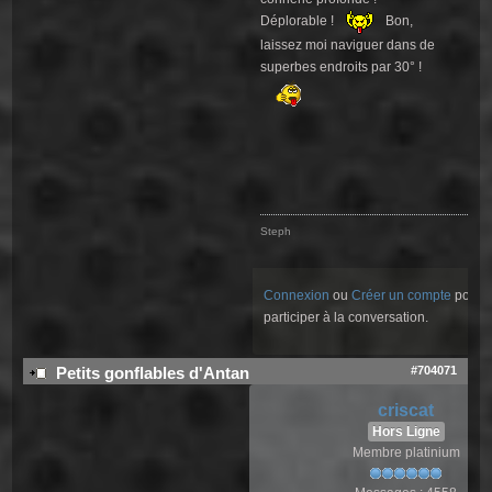
Déplorable !
Bon,
laissez moi naviguer dans de
superbes endroits par 30° !
Steph
Connexion
ou
Créer un compte
pour
participer à la conversation.
#704071
Petits gonflables d'Antan
criscat
Hors Ligne
Membre platinium