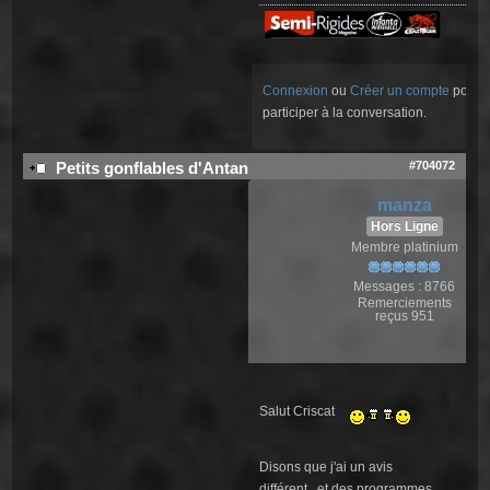
Connexion
ou
Créer un compte
pour
participer à la conversation.
#704072
Petits gonflables d'Antan
manza
Hors Ligne
Membre platinium
Messages : 8766
Remerciements
reçus 951
Salut Criscat
Disons que j'ai un avis
différent...et des programmes