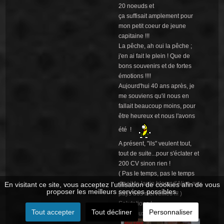
20 noeuds et
ça suffisait amplement pour
mon petit coeur de jeune
capitaine !!!
La pêche, ah oui la pêche ;
j'en ai fait le plein ! Que de
bons souvenirs et de fortes
émotions !!!!
Aujourd'hui 40 ans après, je
me souviens qu'il nous en
fallait beaucoup moins, pour
être heureux et nous l'avons
été !
A présent, "ils" veulent tout,
tout de suite...pour s'éclater et
200 CV sinon rien !
( Pas le temps, pas le temps
disait le lapin blanc d'Alice aux
En visitant ce site, vous acceptez l'utilisation de cookies afin de vous
proposer les meilleurs services possibles.
pays des merveilles !!! )
Salutations !
Tout accepter
Tout décliner
Personnaliser
Mes deux pneus !