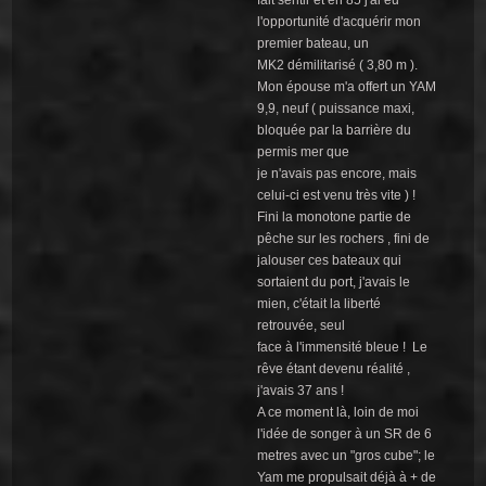
l'opportunité d'acquérir mon
premier bateau, un
MK2 démilitarisé ( 3,80 m ).
Mon épouse m'a offert un YAM
9,9, neuf ( puissance maxi,
bloquée par la barrière du
permis mer que
je n'avais pas encore, mais
celui-ci est venu très vite ) !
Fini la monotone partie de
pêche sur les rochers , fini de
jalouser ces bateaux qui
sortaient du port, j'avais le
mien, c'était la liberté
retrouvée, seul
face à l'immensité bleue ! Le
rêve étant devenu réalité ,
j'avais 37 ans !
A ce moment là, loin de moi
l'idée de songer à un SR de 6
metres avec un "gros cube"; le
Yam me propulsait déjà à + de