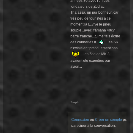
années 80 avec l'un des
fondateurs de Zodiac
Thalassa, un pur bonheur, car
très peu de touristes à ce
moment là !...vive le pneu
souple...avec Yamaha 40cv
barre franche...tu me fais écrire
des conneries !!.
..les SR
n'existaient pratiquement pas !
Les Zodiac MK 3
avaient été expédiés par
avion...
Steph
Connexion
ou
Créer un compte
pour
participer à la conversation.