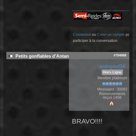
Connexion
ou
Créer un compte
pour
participer à la conversation.
#704068
Petits gonflables d'Antan
aningoul34
Hors Ligne
Membre platinium
Messages : 30082
Remerciements
reçus 1468
BRAVO!!!!