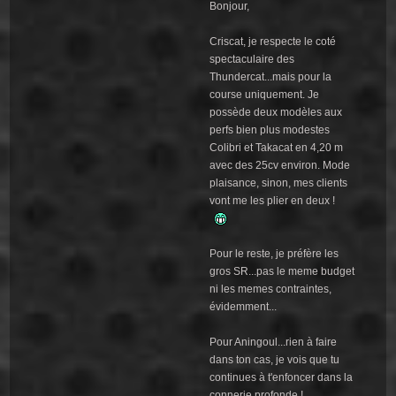
Bonjour,
Criscat, je respecte le coté
spectaculaire des
Thundercat...mais pour la
course uniquement. Je
possède deux modèles aux
perfs bien plus modestes
Colibri et Takacat en 4,20 m
avec des 25cv environ. Mode
plaisance, sinon, mes clients
vont me les plier en deux !
Pour le reste, je préfère les
gros SR...pas le meme budget
ni les memes contraintes,
évidemment...
Pour Aningoul...rien à faire
dans ton cas, je vois que tu
continues à t'enfoncer dans la
connerie profonde !