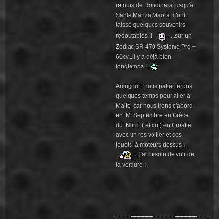
retours de Rondinara jusqu'à
Santa Manza Maora m'ont
laissé quelques souvenirs
redoutables !!
...sur un
Zodiac SR 470 Systeme Pro +
60cv...il y a déjà bien
longtemps !
Aningoul : nous patienterons
quelques temps pour aller à
Malte, car nous irons d'abord
en Mi Septembre en Grèce
du Nord ( et ou ) en Croatie
avec un ros voilier et des
jouets à moteurs dessus !
...j'ai besoin de voir de
la verdure !