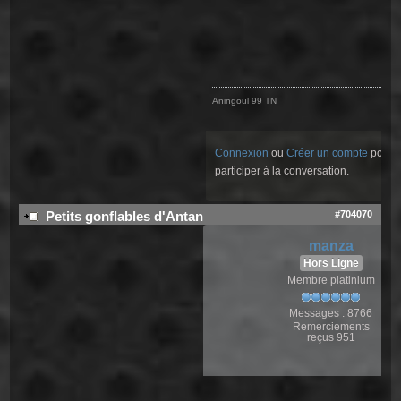
Aningoul 99 TN
Connexion
ou
Créer un compte
pour
participer à la conversation.
#704070
Petits gonflables d'Antan
manza
Hors Ligne
Membre platinium
Messages : 8766
Remerciements
reçus 951